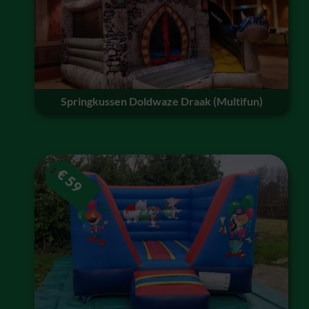
Springkussen Doldwaze Draak (Multifun)
€
59