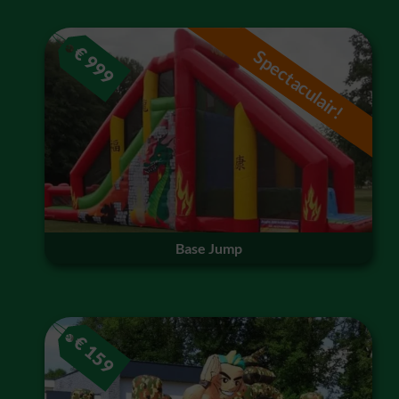
€
Spectaculair!
999
Base Jump
€
159