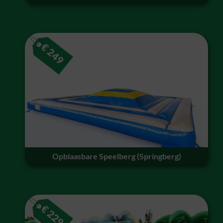
€
249
Opblaasbare Speelberg (Springberg)
€
229