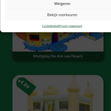
€
199
Weigeren
Bekijk voorkeuren
Cookiebeleid
Privacy statement
Multiplay De Ark van Noach
€
89