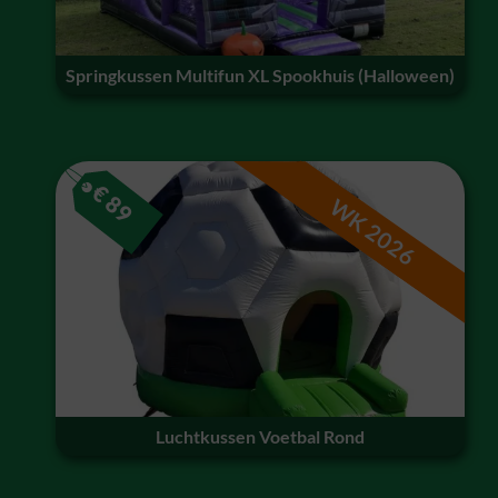
Springkussen Multifun XL Spookhuis (Halloween)
€
89
WK 2026
Luchtkussen Voetbal Rond