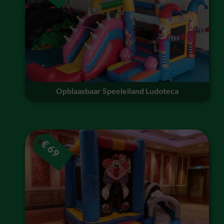
Opblaasbaar Speeleiland Ludoteca
€
69