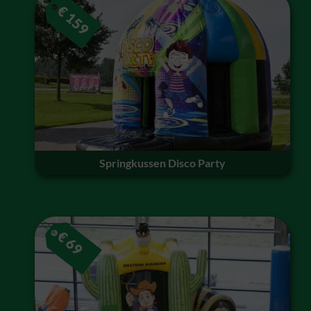
€
159
Springkussen Disco Party
€
69