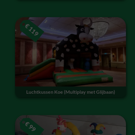
€
119
Luchtkussen Koe (Multiplay met Glijbaan)
€
99