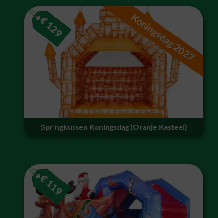
Koningsdag 2027
€
129
Springkussen Koningsdag (Oranje Kasteel)
€
119