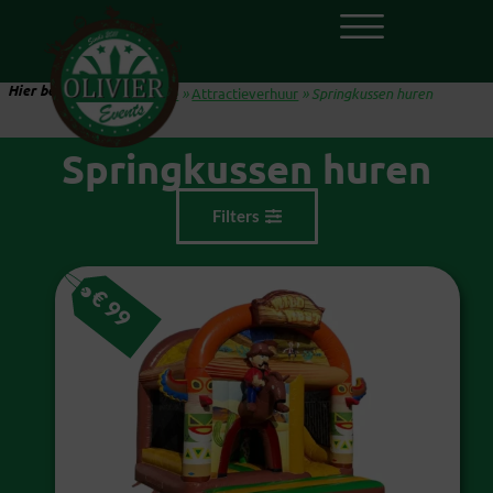
Hier ben je:
Home
»
Attractieverhuur
»
Springkussen huren
Springkussen huren
Filters
€
99