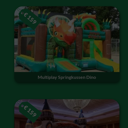
€
159
Multiplay Springkussen Dino
€
159