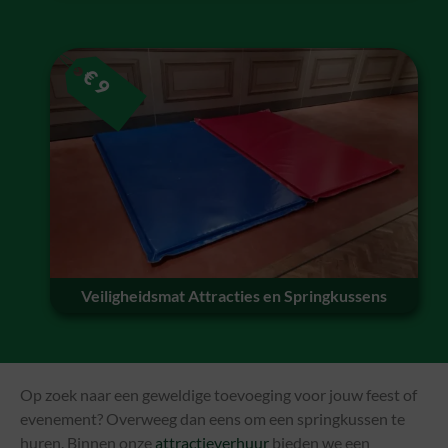
€
9
Veiligheidsmat Attracties en Springkussens
Op zoek naar een geweldige toevoeging voor jouw feest of
evenement? Overweeg dan eens om een springkussen te
huren. Binnen onze
attractieverhuur
bieden we een