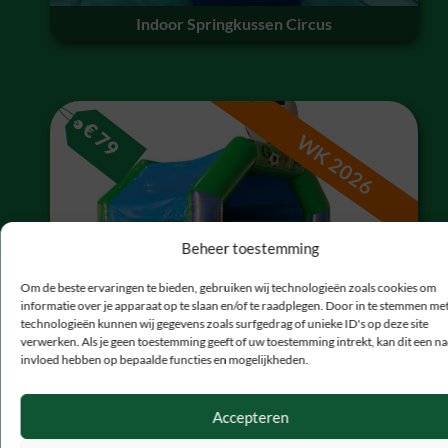
Indoor Springkussen Circus
€
79
WK 2026
Beheer toestemming
Om de beste ervaringen te bieden, gebruiken wij technologieën zoals cookies om
informatie over je apparaat op te slaan en/of te raadplegen. Door in te stemmen me
technologieën kunnen wij gegevens zoals surfgedrag of unieke ID's op deze site
verwerken. Als je geen toestemming geeft of uw toestemming intrekt, kan dit een na
Springkussen Voetbal
invloed hebben op bepaalde functies en mogelijkheden.
Accepteren