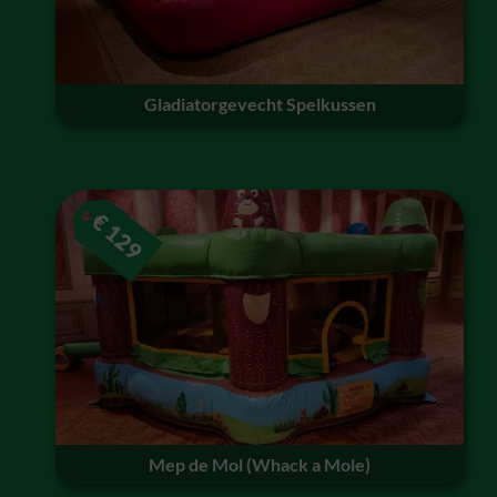
Gladiatorgevecht Spelkussen
€
129
Mep de Mol (Whack a Mole)