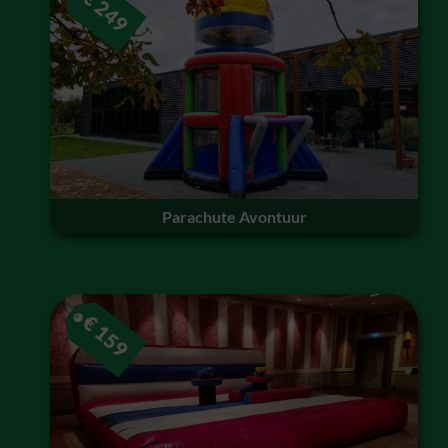
249
Parachute Avontuur
€
159