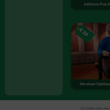
Jubileum Pop 
€
39
Abraham Opblaas
Op zoek naar een 