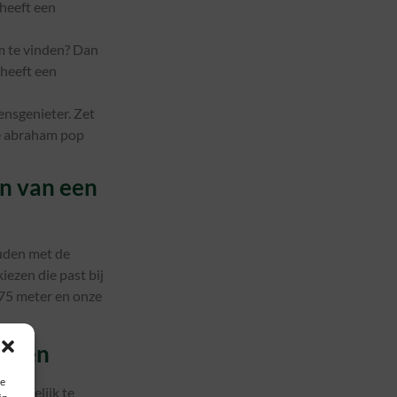
 heeft een
um te vinden? Dan
 heeft een
ensgenieter. Zet
re abraham pop
n van een
ouden met de
iezen die past bij
,75 meter en onze
atsen
ie
emakkelijk te