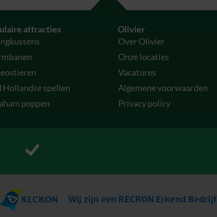
laire attracties
Olivier
ingkussens
Over Olivier
rmbanen
Onze locaties
eostieren
Vacatures
 Hollandse spellen
Algemene voorwaarden
aham poppen
Privacy policy
P
r
o
f
e