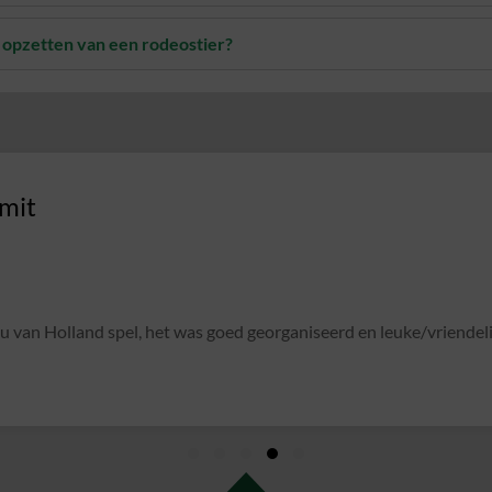
 opzetten van een rodeostier?
met een gezellige pubquiz. Een dikke 10 :).