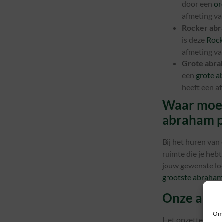
door een
or
afmeting van
Rocker ab
is deze
Rock
afmeting van
Grote abra
een
grote a
heeft een af
Waar moet
abraham 
Bij het huren van
ruimte die je hebt
jouw gewenste lo
grootste abraha
Onze abra
Om 
Het opzetten gaat