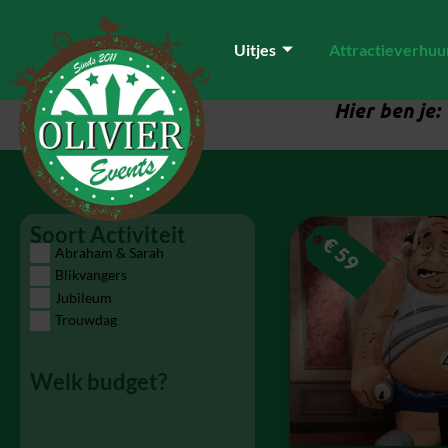
Uitjes
Attractieverhuu
Hier ben je:
Soort Activiteit
€
59
Abraham & Sarah
Blikvangers
Jubileum
Trouwdag
Welk budget?