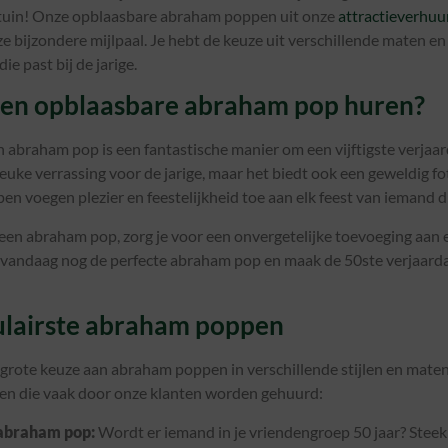
de tuin! Onze opblaasbare abraham poppen uit onze
attractieverhuu
ze bijzondere mijlpaal. Je hebt de keuze uit verschillende maten en
 die past bij de jarige.
n opblaasbare abraham pop huren?
 abraham pop is een fantastische manier om een vijftigste verjaar
n leuke verrassing voor de jarige, maar het biedt ook een geweldig
en voegen plezier en feestelijkheid toe aan elk feest van iemand d
 een abraham pop, zorg je voor een onvergetelijke toevoeging aan 
 vandaag nog de perfecte abraham pop en maak de 50ste verjaarda
lairste abraham poppen
n grote keuze aan abraham poppen in verschillende stijlen en maten
n die vaak door onze klanten worden gehuurd:
 abraham pop:
Wordt er iemand in je vriendengroep 50 jaar? Stee