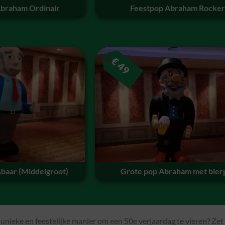
Abraham Ordinair
Feestpop Abraham Rocker
€
49
baar (Middelgroot)
Grote pop Abraham met bier
unieke en feestelijke manier om een 50e verjaardag te vieren? Ze