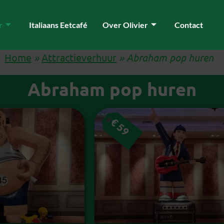
r
Italiaans Eetcafé
Over Olivier
Contact
Home
»
Attractieverhuur
»
Abraham pop huren
Abraham pop huren
€
59