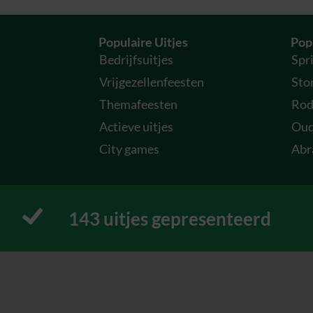
Populaire Uitjes
Popu
Bedrijfsuitjes
Spr
Vrijgezellenfeesten
Sto
Themafeesten
Rod
Actieve uitjes
Oud
City games
Abr
167
 uitjes gepresenteerd