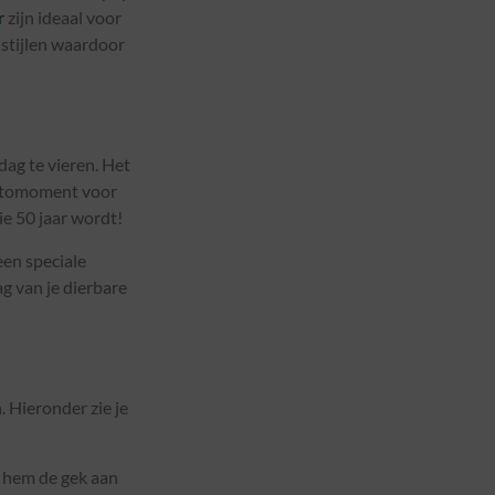
r
zijn ideaal voor
 stijlen waardoor
dag te vieren. Het
 fotomoment voor
ie 50 jaar wordt!
een speciale
g van je dierbare
. Hieronder zie je
k hem de gek aan