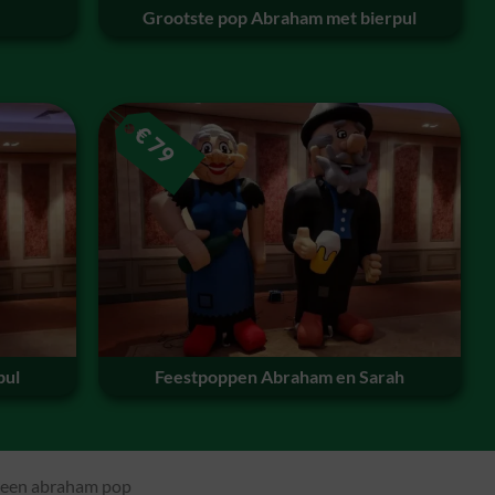
Grootste pop Abraham met bierpul
€
79
pul
Feestpoppen Abraham en Sarah
t een abraham pop