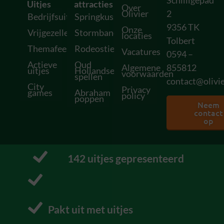
Schilligepad
Uitjes
attracties
Over
Olivier
2
Bedrijfsuitjes
Springkussens
9356 TK
Onze
Vrijgezellenfeesten
Stormbanen
locaties
Tolbert
Themafeesten
Rodeostieren
Vacatures
0594 –
Actieve
Oud
Algemene
855812
uitjes
Hollandse
voorwaarden
spellen
contact@olivie
City
Privacy
games
Abraham
policy
poppen
Neem
contact
op
152
 uitjes gepresenteerd
P
Pakt uit met uitjes