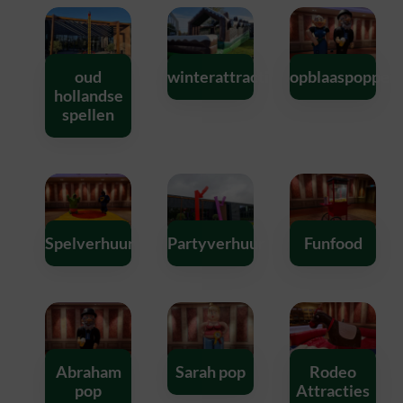
oud
winterattracties
opblaaspoppen
hollandse
spellen
Spelverhuur
Partyverhuur
Funfood
Abraham
Sarah pop
Rodeo
pop
Attracties