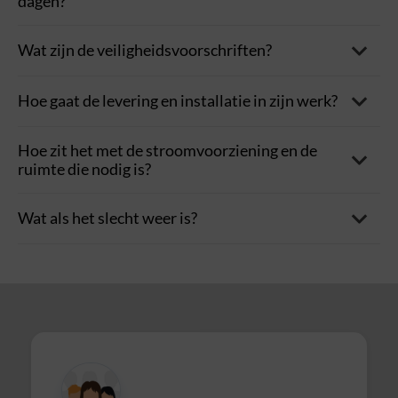
dagen?
Wat zijn de veiligheidsvoorschriften?
contact
Hoe gaat de levering en installatie in zijn werk?
Hoe zit het met de stroomvoorziening en de
ruimte die nodig is?
Wat als het slecht weer is?
De meeste attracties vereisen een standaard
stroomvoorziening (230 volt). We adviseren je graag over
de benodigde ruimte en stroomvoorziening voor elke
attractie.