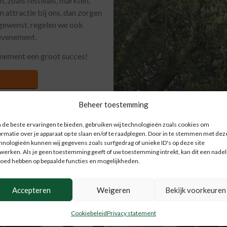
, zoals festivals, markten,
n attractie bij ons, dan zorgen
 gewenst, regelen we ook
 evenement.
enement een groot succes!
Beheer toestemming
de beste ervaringen te bieden, gebruiken wij technologieën zoals cookies om
ormatie over je apparaat op te slaan en/of te raadplegen. Door in te stemmen met dez
Populaire attracties en uitjes
hnologieën kunnen wij gegevens zoals surfgedrag of unieke ID's op deze site
werken. Als je geen toestemming geeft of uw toestemming intrekt, kan dit een nadel
loed hebben op bepaalde functies en mogelijkheden.
€
9
15
Accepteren
Weigeren
Bekijk voorkeuren
Cookiebeleid
Privacy statement