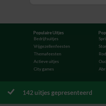
Populaire Uitjes
Pop
Bedrijfsuitjes
Spr
Vrijgezellenfeesten
Sto
Themafeesten
Rod
Actieve uitjes
Oud
City games
Abr
161
 uitjes gepresenteerd