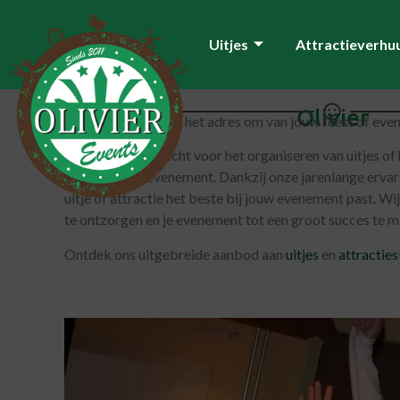
Uitjes
Attractieverhu
Olivier
Welkom bij Olivier, het adres om van jouw feest of ev
Bij ons kun je terecht voor het organiseren van uitjes of
jouw feest of evenement. Dankzij onze jarenlange ervar
uitje of attractie het beste bij jouw evenement past. Wi
te ontzorgen en je evenement tot een groot succes te 
Ontdek ons uitgebreide aanbod aan
uitjes
en
attracties