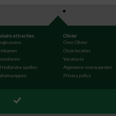
ulaire attracties
Olivier
ingkussens
Over Olivier
rmbanen
Onze locaties
eostieren
Vacatures
 Hollandse spellen
Algemene voorwaarden
aham poppen
Privacy policy
P
r
o