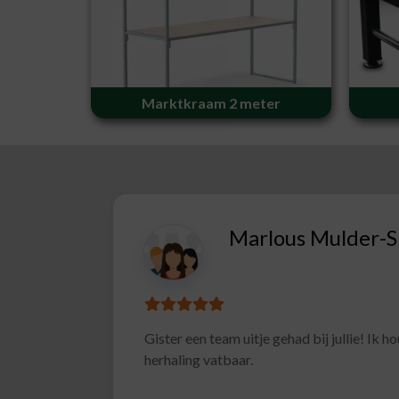
Marktkraam 2 meter
CIMSOLU
Superleuke en goed verzorgde
 avond gehad, voor