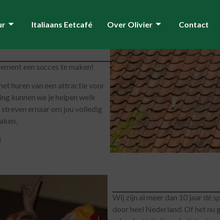
ur
Italiaans Eetcafé
Over Olivier
Contact
enement een succes te maken!
 het huren van een attractie voor
ing kunnen we je helpen welk
j streven ernaar om jou volledig
maken.
!
Wij zijn al meer dan 10 jaar dé s
door heel Nederland. Of het nu