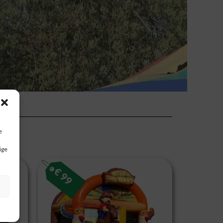
e
ige
€
99