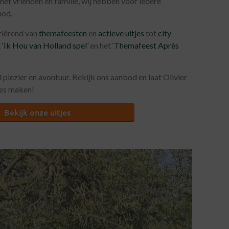
 met vrienden en familie, wij hebben voor iedere
bod.
ariërend van
themafeesten
en
actieve uitjes
tot
city
t
‘Ik Hou van Holland spel’
en het ‘
Themafeest Après
plezier en avontuur. Bekijk ons aanbod en laat Olivier
ces maken!
Bekijk onze uitjes