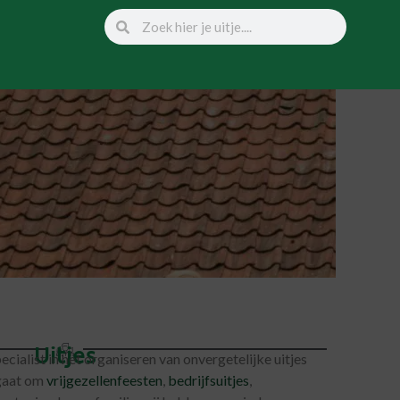
Uitjes
pecialist in het organiseren van onvergetelijke uitjes
 gaat om
vrijgezellenfeesten
,
bedrijfsuitjes
,