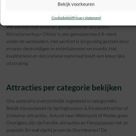
winkelcentra. Ook leveren wij attracties voor kleine en
Bekijk voorkeuren
grote feesten, campings en zeskampen. Topplezier met
Attractieverhuur Olivier.
Cookiebeleid
Privacy statement
We werken met leuke en goedgekeurde attracties.
Attractieverhuur Olivier is een gerespecteerd A-merk
onder de aanbieders. Het aanbod is zorgvuldig gesteld door
ervaren deskundigen in entertainment en events. Het
kwalitatieve en decoratieve materiaal biedt een kleurrijke
uitstraling.
Attracties per categorie bekijken
Ons aanbod is overzichtelijk ingedeeld in categorieën.
Bekijk bijvoorbeeld de Springkussens & Kinderattracties of
Zeskamp-attracties. Je kunt naar Waterpret of Rodeo gaan.
Overigens zijn de Familie-attracties en Feestpoppen net zo
populair. En wat dacht je van de Stormbanen? De