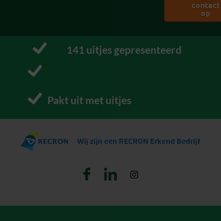
contact
op
163
 uitjes gepresenteerd
P
r
o
f
Pakt uit met uitjes