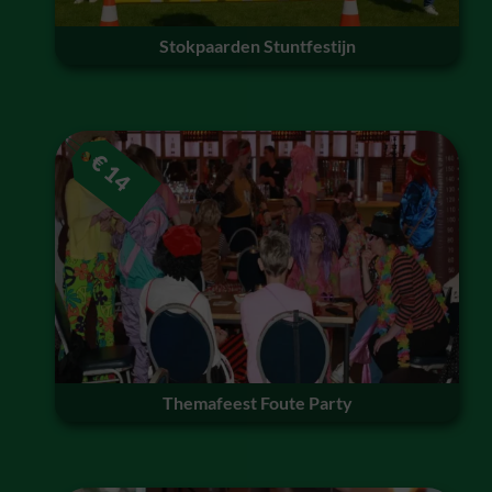
Stokpaarden Stuntfestijn
€
14
Themafeest Foute Party