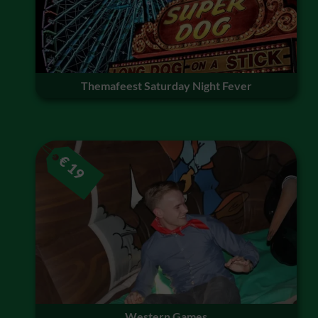
Themafeest Saturday Night Fever
€
19
Western Games