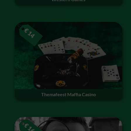
€
14
Themafeest Maffia Casino
€
16