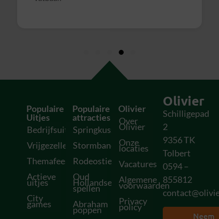
Olivier
Populaire
Populaire
Olivier
Schilligepad
Uitjes
attracties
Over
Olivier
2
Bedrijfsuitjes
Springkussens
9356 TK
Onze
Vrijgezellenfeesten
Stormbanen
locaties
Tolbert
Themafeesten
Rodeostieren
Vacatures
0594 –
Actieve
Oud
Algemene
855812
uitjes
Hollandse
voorwaarden
spellen
contact@olivie
City
Privacy
games
Abraham
policy
poppen
Neem