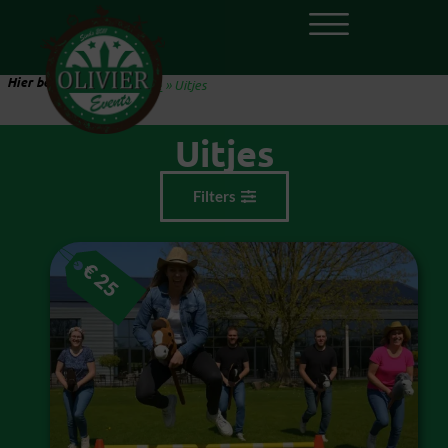
Hier ben je:
Home
»
Uitjes
Uitjes
Filters
€
25