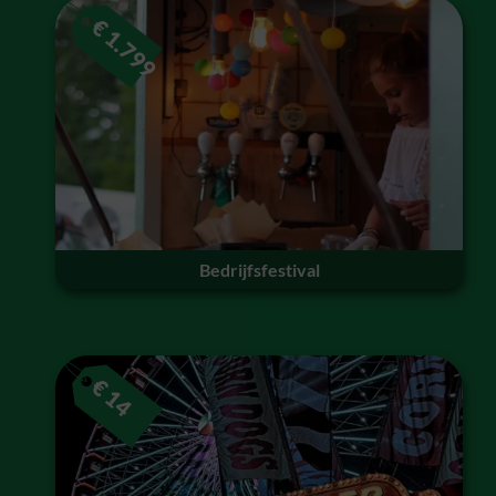
€
1.799
Bedrijfsfestival
€
14