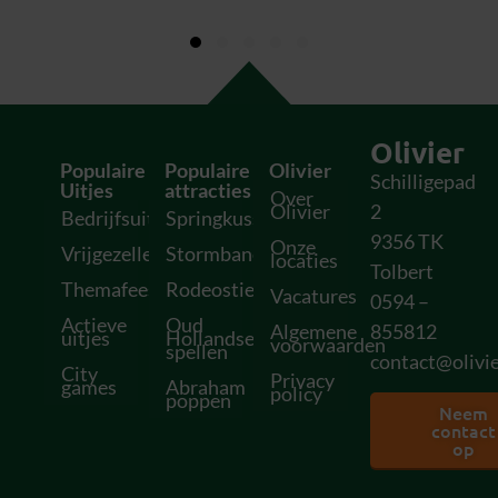
Olivier
Populaire
Populaire
Olivier
Schilligepad
Uitjes
attracties
Over
Olivier
2
Bedrijfsuitjes
Springkussens
9356 TK
Onze
Vrijgezellenfeesten
Stormbanen
locaties
Tolbert
Themafeesten
Rodeostieren
Vacatures
0594 –
Actieve
Oud
Algemene
855812
uitjes
Hollandse
voorwaarden
spellen
contact@olivie
City
Privacy
games
Abraham
policy
poppen
Neem
contact
op