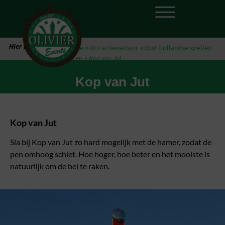
Hier ben je:
Home
»
Attractieverhuur
»
Oud Hollandse spellen
huren
»
Kop van Jut
Kop van Jut
Kop van Jut
Sla bij Kop van Jut zo hard mogelijk met de hamer, zodat de
pen omhoog schiet. Hoe hoger, hoe beter en het mooiste is
natuurlijk om de bel te raken.