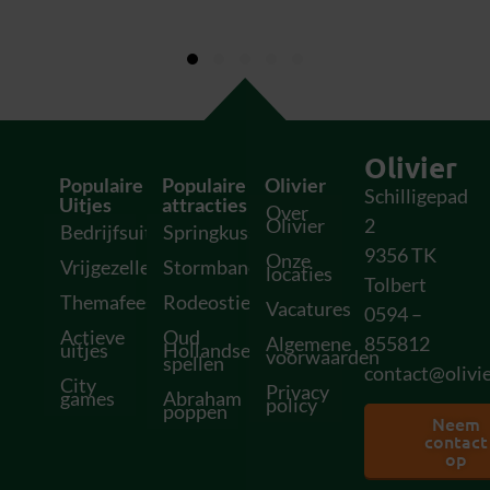
Olivier
Populaire
Populaire
Olivier
Schilligepad
Uitjes
attracties
Over
Olivier
2
Bedrijfsuitjes
Springkussens
9356 TK
Onze
Vrijgezellenfeesten
Stormbanen
locaties
Tolbert
Themafeesten
Rodeostieren
Vacatures
0594 –
Actieve
Oud
Algemene
855812
uitjes
Hollandse
voorwaarden
spellen
contact@olivie
City
Privacy
games
Abraham
policy
poppen
Neem
contact
op