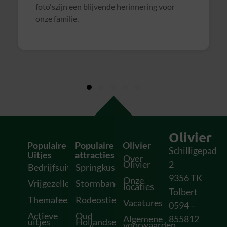
het veld door andere groepen, waardoor het
soms wat rommelig verliep. Maar verder zeer
geslaagd uitje en zeker voor herhaling
vatbaar!
Olivier
Populaire
Populaire
Olivier
Schilligepad
Uitjes
attracties
Over
Olivier
2
Bedrijfsuitjes
Springkussens
9356 TK
Onze
Vrijgezellenfeesten
Stormbanen
locaties
Tolbert
Themafeesten
Rodeostieren
Vacatures
0594 –
Actieve
Oud
Algemene
855812
uitjes
Hollandse
voorwaarden