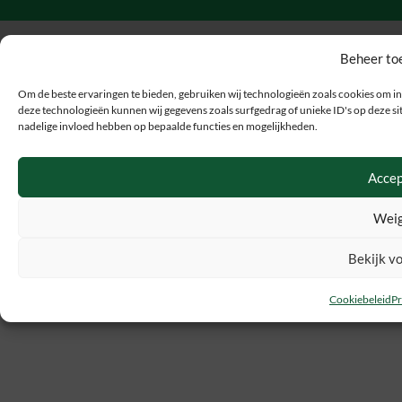
Beheer to
Om de beste ervaringen te bieden, gebruiken wij technologieën zoals cookies om in
deze technologieën kunnen wij gegevens zoals surfgedrag of unieke ID's op deze sit
nadelige invloed hebben op bepaalde functies en mogelijkheden.
Accep
Weig
Bekijk v
Cookiebeleid
Pr