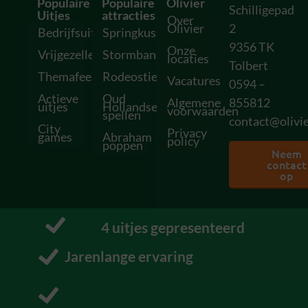
Populaire
Populaire
Olivier
Schilligepad
Uitjes
attracties
Over
Olivier
2
Bedrijfsuitjes
Springkussens
9356 TK
Onze
Vrijgezellenfeesten
Stormbanen
locaties
Tolbert
Themafeesten
Rodeostieren
Vacatures
0594 –
Actieve
Oud
Algemene
855812
uitjes
Hollandse
voorwaarden
spellen
contact@olivie
City
Privacy
games
Abraham
policy
poppen
Neem
contact
op
11
 uitjes gepresenteerd
Pakt uit met uitjes