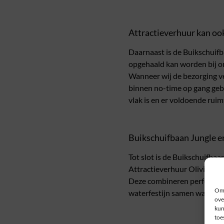
Attractieverhuur kan oo
Daarnaast is de Buikschuifb
opgehaald kan worden bij ons
Wanneer wij de bezorging v
binnen no-time op gang gebr
vlak is en er voldoende ruim
Buikschuifbaan Jungle e
Tot slot is de Buikschuifba
Attractieverhuur Olivier. D
Deze combineren perfect me
Om 
waterfestijn samen waarin ve
ove
kun
toe