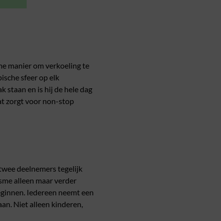
eme manier om verkoeling te
ische sfeer op elk
 staan en is hij de hele dag
at zorgt voor non-stop
 twee deelnemers tegelijk
asme alleen maar verder
 beginnen. Iedereen neemt een
aan. Niet alleen kinderen,