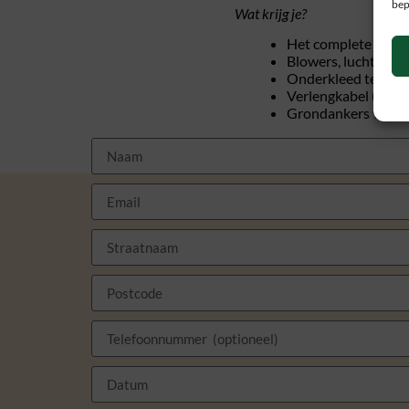
bep
Wat krijg je?
Het complete kuss
Blowers, luchtpom
Onderkleed ter be
Verlengkabel (hasp
Grondankers voor v