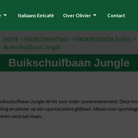
r
Italiaans Eetcafé
Over Olivier
Contact
Home
»
Attractieverhuur
»
Waterattractie huren
»
Buikschuifbaan Jungle
Buikschuifbaan Jungle
e Buikschuifbaan Jungle dé hit voor ieder zomerevenement. Deze tr
ing en plezier op één spectaculaire glijbaan. Ideaal voor sportdage
teren centraal staan.