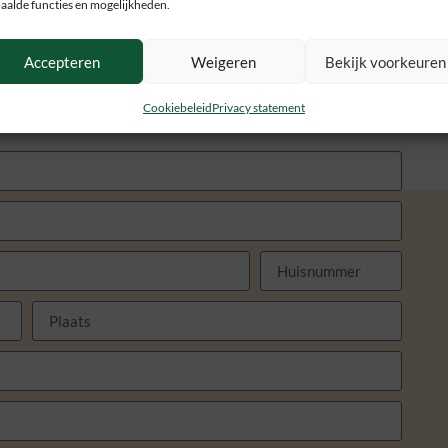
aalde functies en mogelijkheden.
en
Accepteren
Weigeren
Bekijk voorkeuren
pen
scherming
el, verlengde stroomkabel)
Cookiebeleid
Privacy statement
astzetten toestel