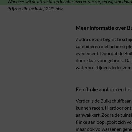
Wanneer wij de attractie op locatie leveren verzorgen wij standaar
Prijzen zijn inclusief 21% btw.
Meer informatie over B
Zodra de zon begint te schi
combineren met actie en plez
evenement. Doordat de Buiksc
door klaar voor gebruik. Da
waterpret tijdens ieder zome
Een flinke aanloop en het
Verder is de Buikschuifbaan
kunnen racen. Hierdoor onts
aanwakkert. Zodra de tuinsla
flinke aanloop, gooit zich v
maar ook volwassenen geniet