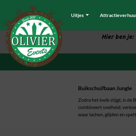
Uitjes
Attractieverhuu
Hier ben je:
Buikschuifbaan Jungle
Zodra het kwik stijgt, is d
combineert snelheid, verkoel
waar lachen, glijden en spet