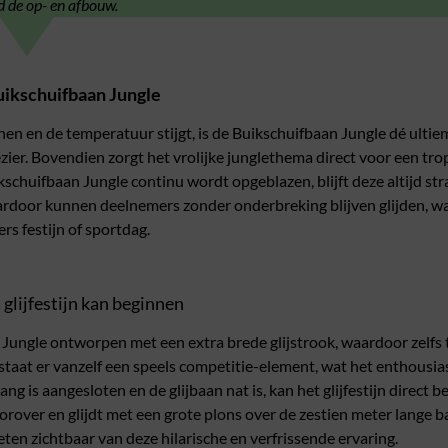
d de op- en afbouw.
uikschuifbaan Jungle
jnen en de temperatuur stijgt, is de Buikschuifbaan Jungle dé ulti
ier. Bovendien zorgt het vrolijke junglethema direct voor een trop
huifbaan Jungle continu wordt opgeblazen, blijft deze altijd strak
ardoor kunnen deelnemers zonder onderbreking blijven glijden, w
rs festijn of sportdag.
 glijfestijn kan beginnen
 Jungle ontworpen met een extra brede glijstrook, waardoor zelfs
taat er vanzelf een speels competitie-element, wat het enthousi
ng is aangesloten en de glijbaan nat is, kan het glijfestijn direct
oorover en glijdt met een grote plons over de zestien meter lange b
en zichtbaar van deze hilarische en verfrissende ervaring.