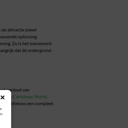
 de attractie zowel
 passende oplossing.
ening. Zo is het evenement
elangrijk dat de ondergrond
 het aanbod van
e Park Caribbean World
.
l je moeiteloos een compleet
ie
ën