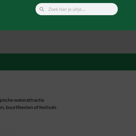
opische waterattractie
n, buurtfeesten of festivals