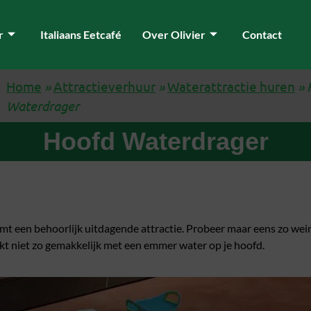
r
Italiaans Eetcafé
Over Olivier
Contact
Home
»
Attractieverhuur
»
Waterattractie huren
»
Waterdrager
Hoofd Waterdrager
 een behoorlijk uitdagende attractie. Probeer maar eens zo wein
jkt niet zo gemakkelijk met een emmer water op je hoofd.