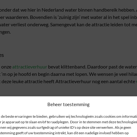
jzonder dat we hier in Nederland water binnen handbereik hebben. A
r waarderen. Bovendien is ‘zuinig zijn’ met water al in het spel in
water verliest onderweg. Samengevat kan de attractie leiden tot m
ngen.
es
n onze
attractieverhuur
bevat klittenband. Daardoor past de waterd
 ‘m op je hoofd en begin daarna met lopen. We wensen je veel hilar
t deze leuke attractie heeft Attractieverhuur nog een aantal echte
Beheer toestemming
ttenband, emmer
de beste ervaringen te bieden, gebruiken wij technologieën zoals cookies om informat
r je apparaat op te slaan en/of te raadplegen. Door in te stemmen met deze technologie
nen wij gegevens zoals surfgedrag of unieke ID's op deze site verwerken. Als je geen
stemming geeft of uw toestemming intrekt, kan dit een nadelige invloed hebben op