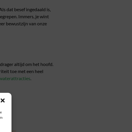
ls dat besef ingedaald is,
begrepen. Immers, je wint
eer bewustzijn van onze
rager altijd om het hoofd.
iteit toe met een heel
waterattracties
.
ie
ën