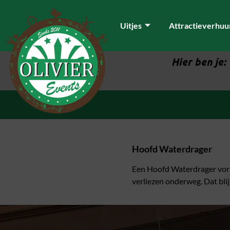
Uitjes
Attractieverhuu
Hier ben je:
Hoofd Waterdrager
Een Hoofd Waterdrager vormt
verliezen onderweg. Dat bli