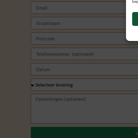
bep
V