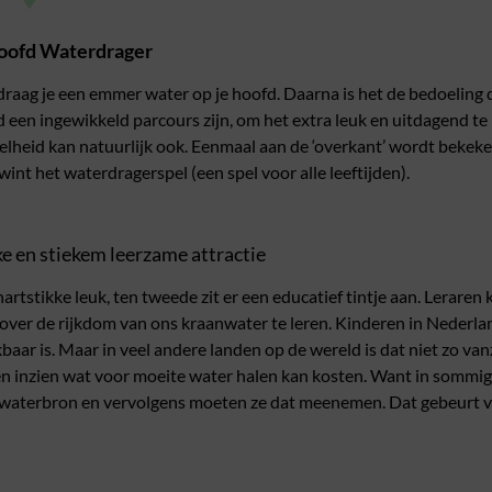
Hoofd Waterdrager
raag je een emmer water op je hoofd. Daarna is het de bedoeling 
ld een ingewikkeld parcours zijn, om het extra leuk en uitdagend t
elheid kan natuurlijk ook. Eenmaal aan de ‘overkant’ wordt bekek
int het waterdragerspel (een spel voor alle leeftijden).
e en stiekem leerzame attractie
hartstikke leuk, ten tweede zit er een educatief tintje aan. Leraren
ver de rijkdom van ons kraanwater te leren. Kinderen in Nederla
ikbaar is. Maar in veel andere landen op de wereld is dat niet zo 
 inzien wat voor moeite water halen kan kosten. Want in sommige
n waterbron en vervolgens moeten ze dat meenemen. Dat gebeurt va