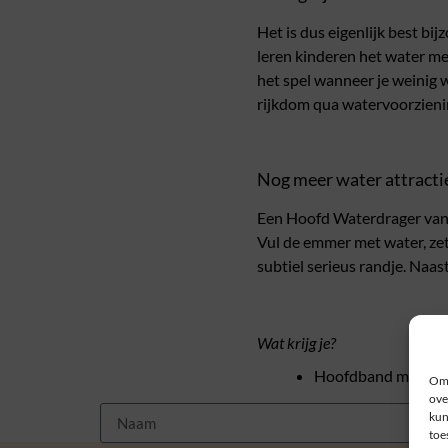
Het is dus eigenlijk best bi
leren kinderen het water mee
het spel wanneer je weinig 
rijkdom qua watervoorzieni
Nog meer water attracti
Een Hoofd Waterdrager va
Vul de emmer met water, zet
subtiel serieus randje. Naas
Wat krijg je?
Hoofdband met kli
Om 
ove
kun
toe