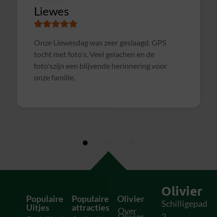
Susanne
Samen met collega's Sterrenslag gedaan.
Alles was goed geregeld, soms wat te druk op
het veld door andere groepen, waardoor het
soms wat rommelig verliep. Maar verder zeer
geslaagd uitje en zeker voor herhaling
vatbaar!
Olivier
Populaire
Populaire
Olivier
Schilligepad
Uitjes
attracties
Over
Olivier
2