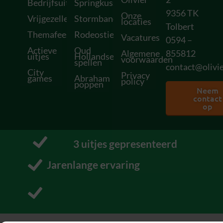
Bedrijfsuitjes
Springkussens
9356 TK
Onze
Vrijgezellenfeesten
Stormbanen
locaties
Tolbert
Themafeesten
Rodeostieren
Vacatures
0594 –
Actieve
Oud
Algemene
855812
uitjes
Hollandse
voorwaarden
spellen
contact@olivie
City
Privacy
games
Abraham
policy
poppen
Neem
contact
op
10
 uitjes gepresenteerd
J
a
r
e
n
l
a
n
g
e
e
r
v
a
r
i
n
g
Pakt uit met uitjes