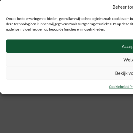
Beheer to
Om de beste ervaringen te bieden, gebruiken wij technologieën zoals cookies om in
deze technologieën kunnen wij gegevens zoals surfgedrag of unieke ID's op deze sit
nadelige invloed hebben op bepaalde functies en mogelijkheden.
Accep
Weig
Bekijk v
Cookiebeleid
Pr