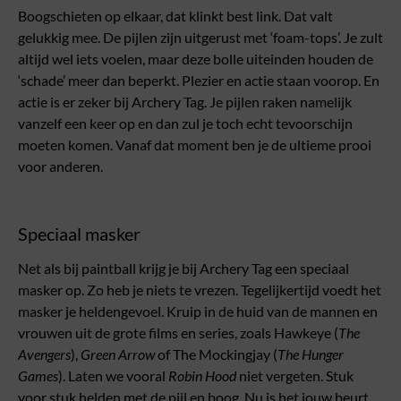
Boogschieten op elkaar, dat klinkt best link. Dat valt
gelukkig mee. De pijlen zijn uitgerust met ‘foam-tops’. Je zult
altijd wel iets voelen, maar deze bolle uiteinden houden de
‘schade’ meer dan beperkt. Plezier en actie staan voorop. En
actie is er zeker bij Archery Tag. Je pijlen raken namelijk
vanzelf een keer op en dan zul je toch echt tevoorschijn
moeten komen. Vanaf dat moment ben je de ultieme prooi
voor anderen.
Speciaal masker
Net als bij paintball krijg je bij Archery Tag een speciaal
masker op. Zo heb je niets te vrezen. Tegelijkertijd voedt het
masker je heldengevoel. Kruip in de huid van de mannen en
vrouwen uit de grote films en series, zoals Hawkeye (
The
Avengers
),
Green Arrow
of The Mockingjay (
The Hunger
Games
). Laten we vooral
Robin Hood
niet vergeten. Stuk
voor stuk helden met de pijl en boog. Nu is het jouw beurt.