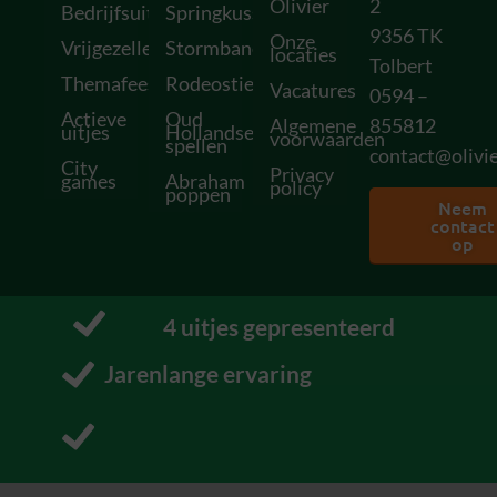
Olivier
2
Bedrijfsuitjes
Springkussens
9356 TK
Onze
Vrijgezellenfeesten
Stormbanen
locaties
Tolbert
Themafeesten
Rodeostieren
Vacatures
0594 –
Actieve
Oud
Algemene
855812
uitjes
Hollandse
voorwaarden
spellen
contact@olivie
City
Privacy
games
Abraham
policy
poppen
Neem
contact
op
12
 uitjes gepresenteerd
Pakt uit met uitjes