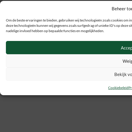
Beheer to
Om de beste ervaringen te bieden, gebruiken wij technologieën zoals cookies om in
deze technologieën kunnen wij gegevens zoals surfgedrag of unieke ID's op deze sit
nadelige invloed hebben op bepaalde functies en mogelijkheden.
Accep
Weig
Bekijk v
Cookiebeleid
Pr