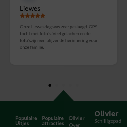
Susanne
Samen met collega's Sterrenslag gedaan.
Alles was goed geregeld, soms wat te druk op
het veld door andere groepen, waardoor het
soms wat rommelig verliep. Maar verder zeer
geslaagd uitje en zeker voor herhaling
vatbaar!
Olivier
Populaire
Populaire
Olivier
Schilligepad
Uitjes
attracties
Over