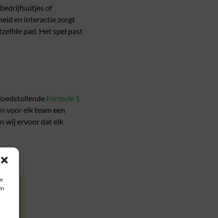
bedrijfsuitjes of
id en interactie zorgt
zelfde pad. Het spel past
bloedstollende
Formule 1
n voor elk team een
n wij ervoor dat elk
ie
ën