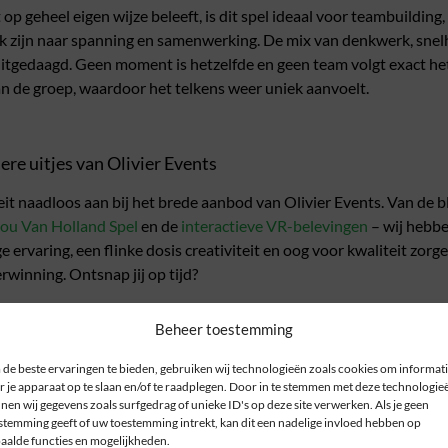
op geheel eigen wijze beleeft, is dit spel ideaal voor teambuilding, 
 zijn naar spanning en samenwerking. De mix van denkwerk, snelhe
itgedaagd. Geen moment is hetzelfde en geen team volgt exact het
n de groep, waardoor het telkens weer uniek aanvoelt.
re uitjes van Olivier Events
teit naadloos aan bij het brede aanbod van Olivier Events. Van de 
Hou Van Holland Spel
en de
interactieve VR-belevingen
– wij hebbe
e ervaring, een flinke dosis creativiteit en oog voor kwaliteit zorge
rwinning. Ontsnap jij op tijd?
Beheer toestemming
de beste ervaringen te bieden, gebruiken wij technologieën zoals cookies om informat
r je apparaat op te slaan en/of te raadplegen. Door in te stemmen met deze technologie
nen wij gegevens zoals surfgedrag of unieke ID's op deze site verwerken. Als je geen
stemming geeft of uw toestemming intrekt, kan dit een nadelige invloed hebben op
aalde functies en mogelijkheden.