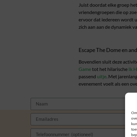
Juist doordat elke groep het 
vriendengroepen die op zoek
ervoor dat iedereen wordt u
zich aan aan de dynamiek va
Escape The Dome en ande
Bovendien sluit deze activi
Game
tot het hilarische
Ik 
passend
uitje
. Met jarenlang
evenement voelt als een ove
Om 
ove
kun
toe
bep