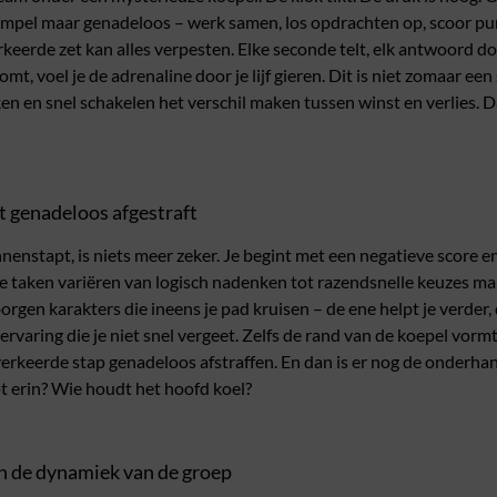
 simpel maar genadeloos – werk samen, los opdrachten op, scoor pun
erkeerde zet kan alles verpesten. Elke seconde telt, elk antwoord do
mt, voel je de adrenaline door je lijf gieren. Dit is niet zomaar een 
n en snel schakelen het verschil maken tussen winst en verlies. Da
t genadeloos afgestraft
nenstapt, is niets meer zeker. Je begint met een negatieve score
De taken variëren van logisch nadenken tot razendsnelle keuzes m
orgen karakters die ineens je pad kruisen – de ene helpt je verder, 
n ervaring die je niet snel vergeet. Zelfs de rand van de koepel vorm
 verkeerde stap genadeloos afstraffen. En dan is er nog de onderha
pt erin? Wie houdt het hoofd koel?
an de dynamiek van de groep