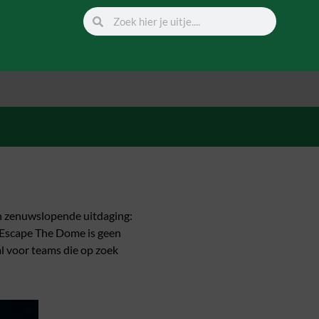
en zenuwslopende uitdaging:
 Escape The Dome is geen
al voor teams die op zoek