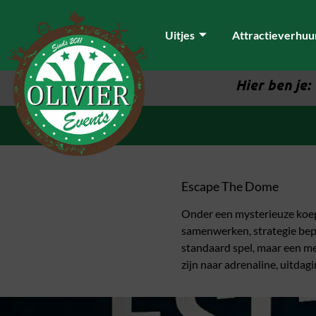
Uitjes
Attractieverhuu
Hier ben je:
Escape The Dome
Onder een mysterieuze koepe
samenwerken, strategie bep
standaard spel, maar een me
zijn naar adrenaline, uitdagi