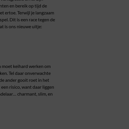
ten en bereik op tijd de
et ertoe. Terwijl je langzaam
spel. Dit is een race tegen de
t is ons nieuwe uitje:
 en moet keihard werken om
aken. Tel daar onverwachte
de ander gooit roet in het
t een risico, want daar liggen
ndelaar… charmant, slim, en