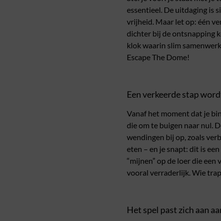
essentieel. De uitdaging is
vrijheid. Maar let op: één v
dichter bij de ontsnapping ko
klok waarin slim samenwerke
Escape The Dome!
Een verkeerde stap word
Vanaf het moment dat je bin
die om te buigen naar nul. 
wendingen bij op, zoals verb
eten – en je snapt: dit is ee
“mijnen” op de loer die een
vooral verraderlijk. Wie tra
Het spel past zich aan a