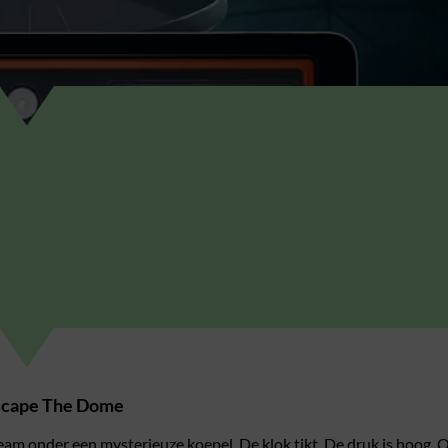
Escape The Dome
 team onder een mysterieuze koepel. De klok tikt. De druk is hoog. Ov