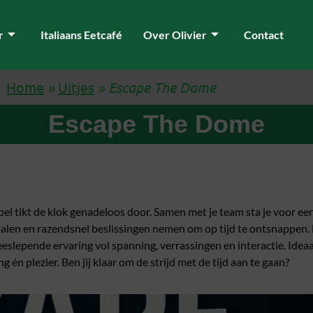
r
Italiaans Eetcafé
Over Olivier
Contact
Home
»
Uitjes
»
Escape The Dome
Escape The Dome
l tikt de klok genadeloos door. Samen met je team sta je voor e
alen en razendsnel beslissingen nemen om op tijd te ontsnappen.
eslepende ervaring vol spanning, verrassingen en interactie. Idea
ng én plezier. Ben jij klaar om de strijd met de tijd aan te gaan?