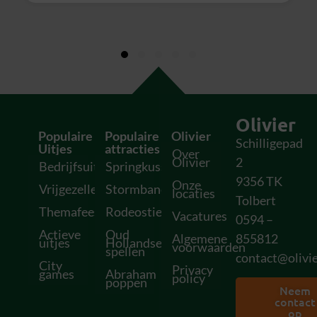
Olivier
Populaire
Populaire
Olivier
Schilligepad
Uitjes
attracties
Over
Olivier
2
Bedrijfsuitjes
Springkussens
9356 TK
Onze
Vrijgezellenfeesten
Stormbanen
locaties
Tolbert
Themafeesten
Rodeostieren
Vacatures
0594 –
Actieve
Oud
Algemene
855812
uitjes
Hollandse
voorwaarden
spellen
contact@olivie
City
Privacy
games
Abraham
policy
poppen
Neem
contact
op