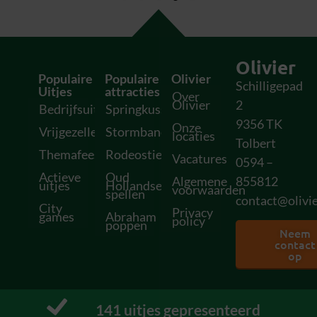
Olivier
Populaire
Populaire
Olivier
Schilligepad
Uitjes
attracties
Over
Olivier
2
Bedrijfsuitjes
Springkussens
9356 TK
Onze
Vrijgezellenfeesten
Stormbanen
locaties
Tolbert
Themafeesten
Rodeostieren
Vacatures
0594 –
Actieve
Oud
Algemene
855812
uitjes
Hollandse
voorwaarden
spellen
contact@olivie
City
Privacy
games
Abraham
policy
poppen
Neem
contact
op
151
 uitjes gepresenteerd