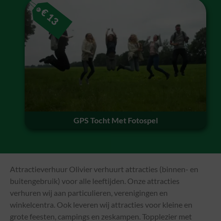
€
13
GPS Tocht Met Fotospel
Attractieverhuur Olivier verhuurt attracties (binnen- en
buitengebruik) voor alle leeftijden. Onze attracties
verhuren wij aan particulieren, verenigingen en
winkelcentra. Ook leveren wij attracties voor kleine en
grote feesten, campings en zeskampen. Topplezier met