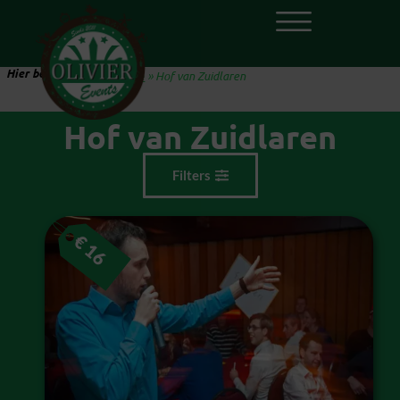
Hier ben je:
Home
»
Hof van Zuidlaren
Hof van Zuidlaren
Filters
€
16