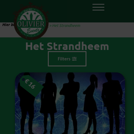
Hier ben je:
Home
»
Het Strandheem
Het Strandheem
Filters
€
16