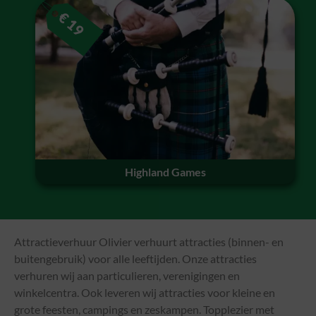
€
19
Highland Games
Attractieverhuur Olivier verhuurt attracties (binnen- en
buitengebruik) voor alle leeftijden. Onze attracties
verhuren wij aan particulieren, verenigingen en
winkelcentra. Ook leveren wij attracties voor kleine en
grote feesten, campings en zeskampen. Topplezier met