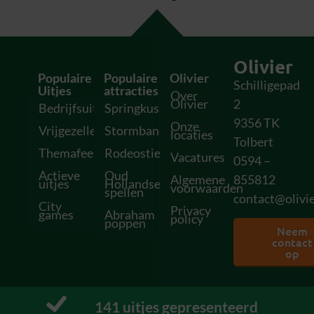
Olivier
Populaire
Populaire
Olivier
Schilligepad
Uitjes
attracties
Over
Olivier
2
Bedrijfsuitjes
Springkussens
9356 TK
Onze
Vrijgezellenfeesten
Stormbanen
locaties
Tolbert
Themafeesten
Rodeostieren
Vacatures
0594 –
Actieve
Oud
Algemene
855812
uitjes
Hollandse
voorwaarden
spellen
contact@olivie
City
Privacy
games
Abraham
policy
poppen
Neem
contact
op
152
 uitjes gepresenteerd