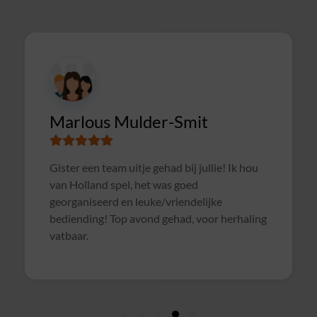
CIMSOLUTIONS
it
Superleuke en goed verzorgde avon
jullie! Ik hou
met een gezellige pubquiz. Een dikke 
d
elijke
voor herhaling