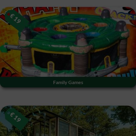
€
19
Family Games
€
19