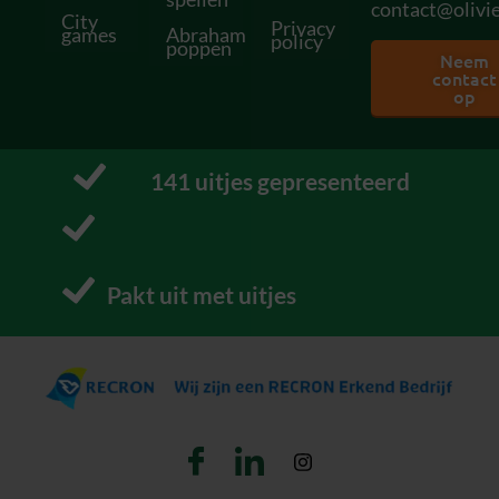
contact@olivie
City
Privacy
games
Abraham
policy
poppen
Neem
contact
op
160
 uitjes gepresenteerd
P
r
o
Pakt uit met uitjes