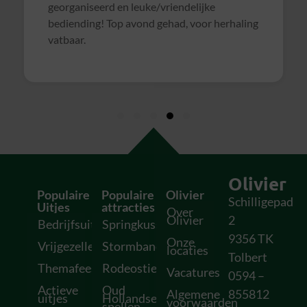
Olivier
Populaire
Populaire
Olivier
Schilligepad
Uitjes
attracties
Over
Olivier
2
Bedrijfsuitjes
Springkussens
9356 TK
Onze
Vrijgezellenfeesten
Stormbanen
locaties
Tolbert
Themafeesten
Rodeostieren
Vacatures
0594 –
Actieve
Oud
Algemene
855812
uitjes
Hollandse
voorwaarden
spellen