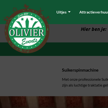
Uitjes
Attractieverhuu
Hier ben je:
Suikerspinmachine
Met onze professionele Suik
zijn als luchtige traktatie ge