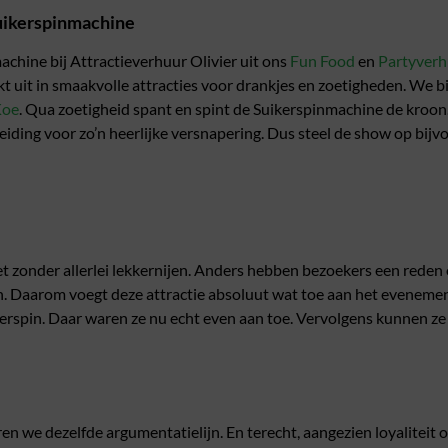
uikerspinmachine
chine bij Attractieverhuur Olivier uit ons
Fun Food
en
Partyverh
nkt uit in smaakvolle attracties voor drankjes en zoetigheden. We 
Koe
. Qua zoetigheid spant en spint de Suikerspinmachine de kroon
leiding voor zo’n heerlijke versnapering. Dus steel de show op bi
 zonder allerlei lekkernijen. Anders hebben bezoekers een reden o
gen. Daarom voegt deze attractie absoluut wat toe aan het evenem
ikerspin. Daar waren ze nu echt even aan toe. Vervolgens kunnen z
en we dezelfde argumentatielijn. En terecht, aangezien loyaliteit