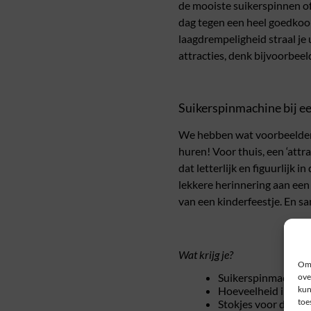
de mooiste suikerspinnen of
dag tegen een heel goedkoop
laagdrempeligheid straal je
attracties, denk bijvoorbee
Suikerspinmachine bij ee
We hebben wat voorbeelden 
huren! Voor thuis, een ‘att
dat letterlijk en figuurlijk
lekkere herinnering aan een 
van een kinderfeestje. En sa
Wat krijg je?
Om 
Suikerspinmachine
ove
kun
Hoeveelheid ingred
toe
Stokjes voor de su