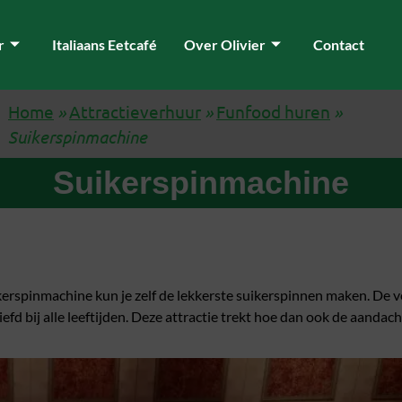
r
Italiaans Eetcafé
Over Olivier
Contact
Home
»
Attractieverhuur
»
Funfood huren
»
Suikerspinmachine
Suikerspinmachine
erspinmachine kun je zelf de lekkerste suikerspinnen maken. De ve
liefd bij alle leeftijden. Deze attractie trekt hoe dan ook de aandach