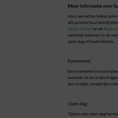
Meer informatie over S
Huur een echte Suikerspinma
attractieverhuurbedrijf bli
Ranja-Olifant
en de
Ranja-
werkelijk iedereen in de ver
open dag of kinderfeestje.
Evenement
Een evenement is incompleet
wanneer ze zin in iets krij
een vrolijke, smaakrijke su
Open dag
Tijdens een open dag hanter