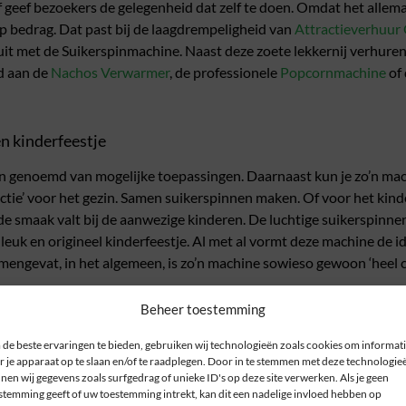
 geef bezoekers de gelegenheid dat zelf te doen. Omdat het allemaa
 bedrag. Dat past bij de laagdrempeligheid van
Attractieverhuur 
 uit met de Suikerspinmachine. Naast deze zoete lekkernij verhur
ld aan de
Nachos Verwarmer
, de professionele
Popcornmachine
of
n kinderfeestje
genoemd van mogelijke toepassingen. Daarnaast kun je zo’n mac
ractie’ voor het gezin. Samen suikerspinnen maken. Of voor het kin
 in de smaak valt bij de aanwezige kinderen. De luchtige suikerspin
leuk en origineel kinderfeestje. Al met al vormt deze machine de id
mengevat, in het algemeen, is zo’n machine sowieso gewoon ‘heel coo
Beheer toestemming
de beste ervaringen te bieden, gebruiken wij technologieën zoals cookies om informat
r je apparaat op te slaan en/of te raadplegen. Door in te stemmen met deze technologie
nen wij gegevens zoals surfgedrag of unieke ID's op deze site verwerken. Als je geen
iënten naar wens
stemming geeft of uw toestemming intrekt, kan dit een nadelige invloed hebben op
ikerspinnen