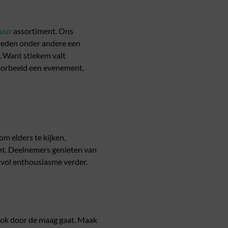
uur
assortiment. Ons
bieden onder andere een
. Want stiekem valt
jvoorbeeld een evenement,
m elders te kijken,
ent. Deelnemers genieten van
e vol enthousiasme verder.
 ook door de maag gaat. Maak