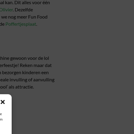
l kan. Dit alles voor één
Olivier
. Dezelfde
en we nog meer Fun Food
 de
Poffertjesplaat
.
hine gewoon voor de lol
derfeestje! Reken maar dat
nen bezorgen kinderen een
eale invulling of aanvulling
l’ als attractie.
ie
ën