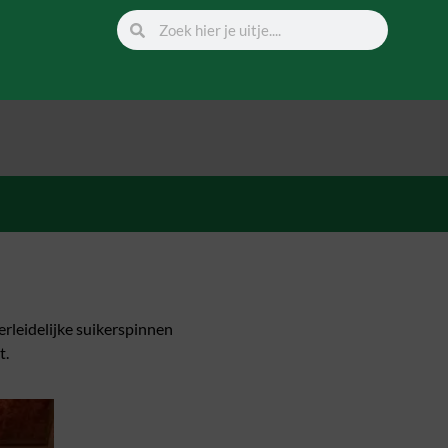
rleidelijke suikerspinnen
t.