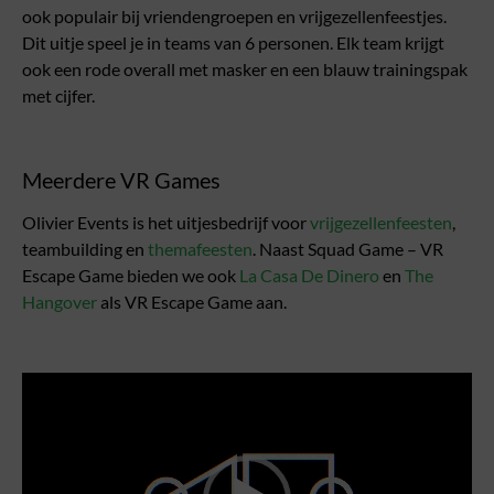
ook populair bij vriendengroepen en vrijgezellenfeestjes.
Dit uitje speel je in teams van 6 personen. Elk team krijgt
ook een rode overall met masker en een blauw trainingspak
met cijfer.
Meerdere VR Games
Olivier Events is het uitjesbedrijf voor
vrijgezellenfeesten
,
teambuilding en
themafeesten
. Naast Squad Game – VR
Escape Game bieden we ook
La Casa De Dinero
en
The
Hangover
als VR Escape Game aan.
Videospeler