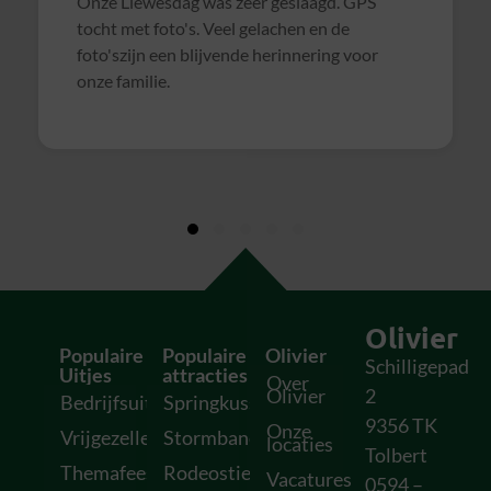
Samen met collega's Sterrenslag gedaan.
Alles was goed geregeld, soms wat te druk op
het veld door andere groepen, waardoor het
soms wat rommelig verliep. Maar verder zeer
geslaagd uitje en zeker voor herhaling
vatbaar!
Olivier
Populaire
Populaire
Olivier
Schilligepad
Uitjes
attracties
Over
Olivier
2
Bedrijfsuitjes
Springkussens
9356 TK
Onze
Vrijgezellenfeesten
Stormbanen
locaties
Tolbert
Themafeesten
Rodeostieren
Vacatures
0594 –