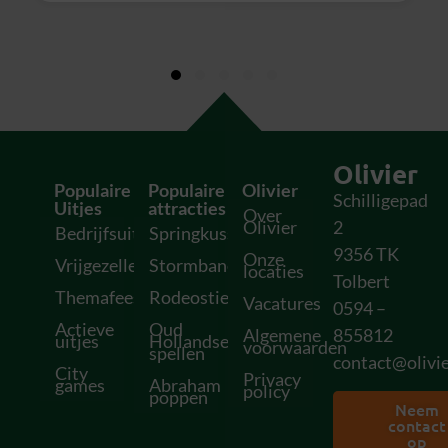
Olivier
Populaire
Populaire
Olivier
Schilligepad
Uitjes
attracties
Over
Olivier
2
Bedrijfsuitjes
Springkussens
9356 TK
Onze
Vrijgezellenfeesten
Stormbanen
locaties
Tolbert
Themafeesten
Rodeostieren
Vacatures
0594 –
Actieve
Oud
Algemene
855812
uitjes
Hollandse
voorwaarden
spellen
contact@olivie
City
Privacy
games
Abraham
policy
poppen
Neem
contact
op