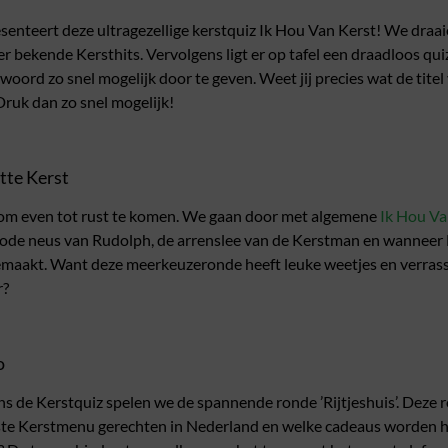
enteert deze ultragezellige kerstquiz Ik Hou Van Kerst! We draa
 bekende Kersthits. Vervolgens ligt er op tafel een draadloos quiz
rd zo snel mogelijk door te geven. Weet jij precies wat de titel van
ruk dan zo snel mogelijk!
tte Kerst
s om even tot rust te komen. We gaan door met algemene
Ik Hou V
 rode neus van Rudolph, de arrenslee van de Kerstman en wanneer 
emaakt. Want deze meerkeuzeronde heeft leuke weetjes en verrass
r?
o
ns de Kerstquiz spelen we de spannende ronde ’Rijtjeshuis’. Deze r
airste Kerstmenu gerechten in Nederland en welke cadeaus worden 