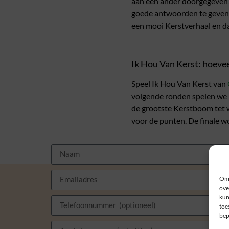
aan een ander doorgegeven?
goede antwoorden te geven.
een mooi Kerstverhaal en dan
Ik Hou Van Kerst: hoeve
Speel Ik Hou Van Kerst van
volgende ronden spelen we n
de grootste Kerstboom tet 
voor de punten. De finale w
Om 
ove
kun
toe
bep