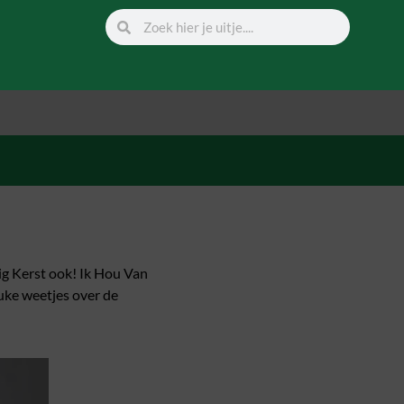
ig Kerst ook! Ik Hou Van
euke weetjes over de