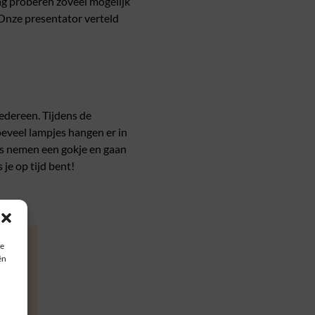
ag proberen zoveel mogelijk
Onze presentator verteld
 iedereen. Tijdens de
eveel lampjes hangen er in
ms nemen een gokje en gaan
je op tijd bent!
ie
ën