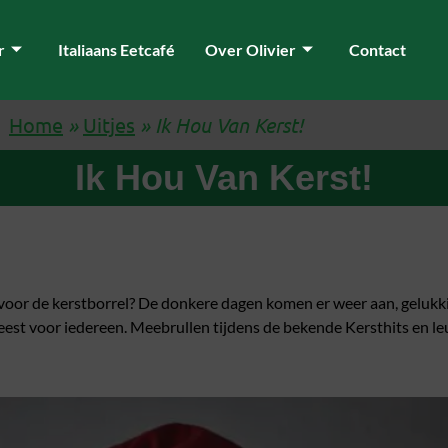
r
Italiaans Eetcafé
Over Olivier
Contact
Home
»
Uitjes
»
Ik Hou Van Kerst!
Ik Hou Van Kerst!
 voor de kerstborrel? De donkere dagen komen er weer aan, gelukk
efeest voor iedereen. Meebrullen tijdens de bekende Kersthits en l