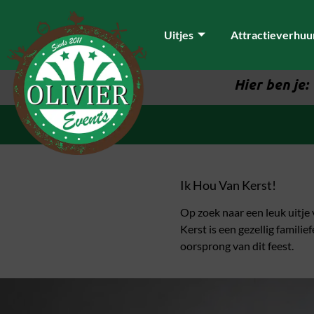
Uitjes
Attractieverhuu
Hier ben je:
Ik Hou Van Kerst!
Op zoek naar een leuk uitje
Kerst is een gezellig famili
oorsprong van dit feest.