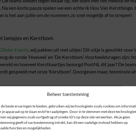
 De teams bieden tegen elkaar op, het team met het meeste lef m
 Na een korte pauze spelen we een echte Ik Hou Van Kerstbingo. 
 is het aan jullie om de nummers zo snel mogelijk af te strepen!
el lampjes en Kerstbom
Olivier Events
, wij pakken uit met uitjes! Dit uitje is geschikt voor
og de ronde ‘Hoeveel’ en ‘De Kerstbom’. Voorbeeldvragen zijn: ho
wereld en hoeveel Kerstkaartjes bezorgd PostNL dit jaar? De tea
ordt gespeeld met onze ‘Kerstbom”. Doorgeven maar, tenminste als 
Beheer toestemming
de beste ervaringen te bieden, gebruiken wij technologieën zoals cookies om informat
r je apparaat op te slaan en/of te raadplegen. Door in te stemmen met deze technologie
nen wij gegevens zoals surfgedrag of unieke ID's op deze site verwerken. Als je geen
stemming geeft of uw toestemming intrekt, kan dit een nadelige invloed hebben op
aalde functies en mogelijkheden.