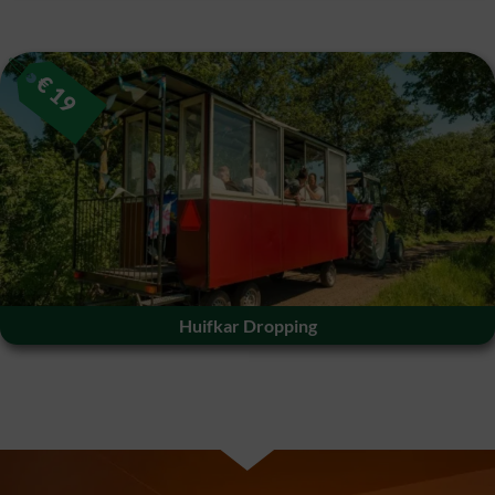
€
19
Huifkar Dropping