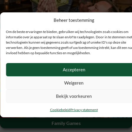
Beheer toestemming
Maffia van het Noorden
Om de beste ervaringen te bieden, gebruiken wij technologieën zoals cookies om
informatie over je apparaat op te slaan en/of te raadplegen. Door in te stemmen me
technologieën kunnen wij gegevens zoals surfgedrag of unieke ID's op deze site
verwerken. Als je geen toestemming geeft of uw toestemming intrekt, kan dit een na
invloed hebben op bepaalde functies en mogelijkheden.
€
19
Accepteren
Weigeren
Bekijk voorkeuren
Cookiebeleid
Privacy statement
Family Games