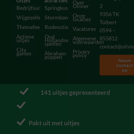
Uitjes
attracties
Over
Olivier
2
Bedrijfsuitjes
Springkussens
9356 TK
Onze
Vrijgezellenfeesten
Stormbanen
locaties
Tolbert
Themafeesten
Rodeostieren
Vacatures
0594 –
Actieve
Oud
Algemene
855812
uitjes
Hollandse
voorwaarden
spellen
contact@olivie
City
Privacy
games
Abraham
policy
poppen
Neem
contact
op
162
 uitjes gepresenteerd
P
r
o
Pakt uit met uitjes