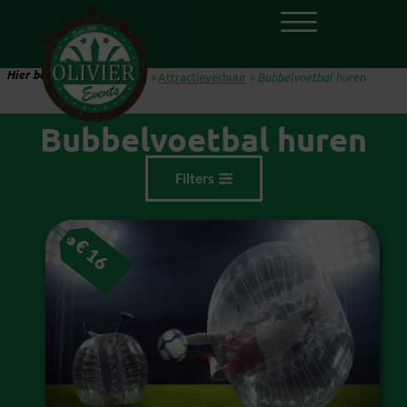
Hier ben je:
Home
»
Attractieverhuur
»
Bubbelvoetbal huren
Bubbelvoetbal huren
Filters
€
16