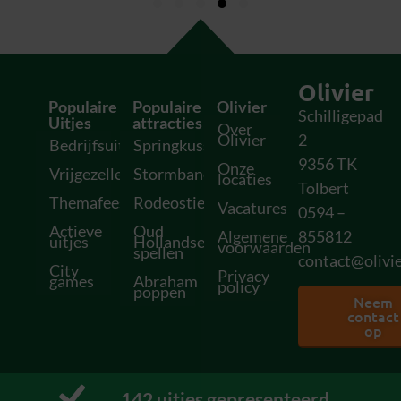
Olivier
Populaire
Populaire
Olivier
Schilligepad
Uitjes
attracties
Over
Olivier
2
Bedrijfsuitjes
Springkussens
9356 TK
Onze
Vrijgezellenfeesten
Stormbanen
locaties
Tolbert
Themafeesten
Rodeostieren
Vacatures
0594 –
Actieve
Oud
Algemene
855812
uitjes
Hollandse
voorwaarden
spellen
contact@olivie
City
Privacy
games
Abraham
policy
poppen
Neem
contact
op
151
 uitjes gepresenteerd