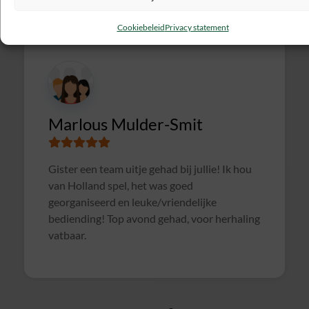
Cookiebeleid
Privacy statement
Marlous Mulder-Smit
Gister een team uitje gehad bij jullie! Ik hou
van Holland spel, het was goed
georganiseerd en leuke/vriendelijke
bediending! Top avond gehad, voor herhaling
vatbaar.