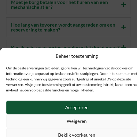
Moet je borg betalen voor het huren van een
mechanische stier?
Hoe lang van tevoren wordt aangeraden om een
reservering te maken?
Kan ik mijn reservering annuleren bij slecht weer?
Beheer toestemming
Vanaf welke leeftijd is een rodeostier geschikt?
Om de beste ervaringen te bieden, gebruiken wij technologieën zoals cookies om
informatie over je apparaat op te slaan en/of te raadplegen. Door in te stemmen me
technologieën kunnen wij gegevens zoals surfgedrag of unieke ID's op deze site
Moet er toezicht zijn door een volwassene?
verwerken. Als je geen toestemming geeft of uw toestemming intrekt, kan dit een na
invloed hebben op bepaalde functies en mogelijkheden.
Op wat voor ondergrond moet een rodeostier
staan?
Accepteren
Weigeren
Hoe werkt het opzetten van een rodeostier?
Bekijk voorkeuren