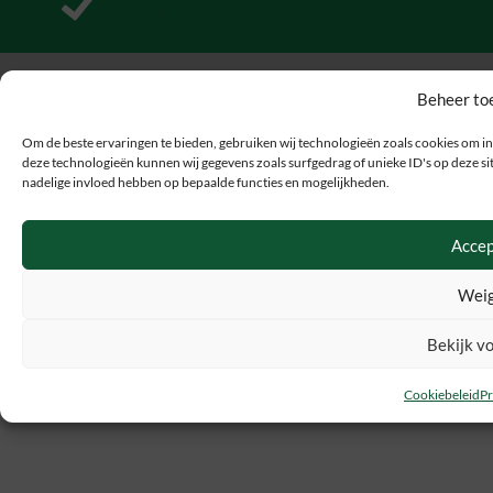
Pakt uit met uitjes
Beheer to
Om de beste ervaringen te bieden, gebruiken wij technologieën zoals cookies om in
deze technologieën kunnen wij gegevens zoals surfgedrag of unieke ID's op deze sit
nadelige invloed hebben op bepaalde functies en mogelijkheden.
Accep
Weig
Bekijk v
Cookiebeleid
Pr