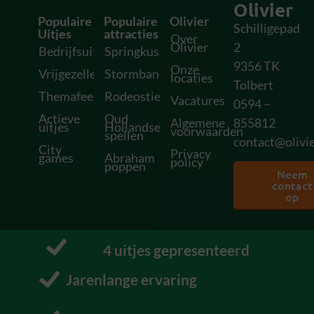
Olivier
Populaire
Populaire
Olivier
Schilligepad
Uitjes
attracties
Over
Olivier
2
Bedrijfsuitjes
Springkussens
9356 TK
Onze
Vrijgezellenfeesten
Stormbanen
locaties
Tolbert
Themafeesten
Rodeostieren
Vacatures
0594 –
Actieve
Oud
Algemene
855812
uitjes
Hollandse
voorwaarden
spellen
contact@olivie
City
Privacy
games
Abraham
policy
poppen
Neem
contact
op
11
 uitjes gepresenteerd