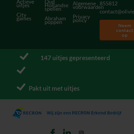
Actieve
Oud
Algemene
855812
uitjes
Hollandse
voorwaarden
spellen
contact@olivie
City
Privacy
games
Abraham
policy
poppen
Neem
contact
op
167
 uitjes gepresenteerd
P
r
o
f
e
Pakt uit met uitjes