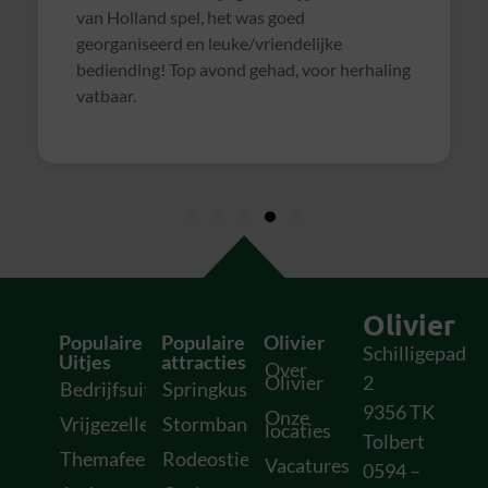
van Holland spel, het was goed
georganiseerd en leuke/vriendelijke
bediending! Top avond gehad, voor herhaling
vatbaar.
Olivier
Populaire
Populaire
Olivier
Schilligepad
Uitjes
attracties
Over
Olivier
2
Bedrijfsuitjes
Springkussens
9356 TK
Onze
Vrijgezellenfeesten
Stormbanen
locaties
Tolbert
Themafeesten
Rodeostieren
Vacatures
0594 –