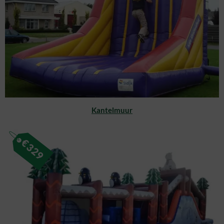
Kantelmuur
€
329