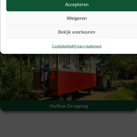
Accepteren
Family Games
Weigeren
Bekijk voorkeuren
€
19
Cookiebeleid
Privacy statement
Huifkar Dropping