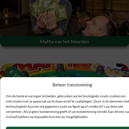
Maffia van het Noorden
€
19
Beheer toestemming
Om de beste ervaringen te bieden, gebruiken wij technologieën zoals cookies om
informatie over je apparaat op te slaan en/of te raadplegen. Door in te stemmen me
technologieën kunnen wij gegevens zoals surfgedrag of unieke ID's op deze site
verwerken. Als je geen toestemming geeft of uw toestemming intrekt, kan dit een na
invloed hebben op bepaalde functies en mogelijkheden.