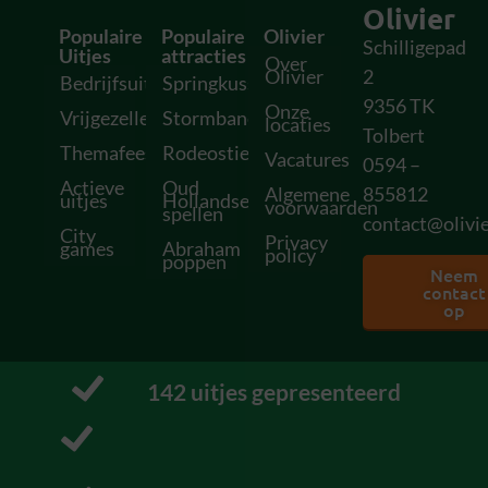
Olivier
Populaire
Populaire
Olivier
Schilligepad
Uitjes
attracties
Over
Olivier
2
Bedrijfsuitjes
Springkussens
9356 TK
Onze
Vrijgezellenfeesten
Stormbanen
locaties
Tolbert
Themafeesten
Rodeostieren
Vacatures
0594 –
Actieve
Oud
Algemene
855812
uitjes
Hollandse
voorwaarden
spellen
contact@olivie
City
Privacy
games
Abraham
policy
poppen
Neem
contact
op
163
 uitjes gepresenteerd
P
r
o
f