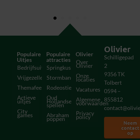
Olivier
Populaire
Populaire
Olivier
Schilligepad
Uitjes
attracties
Over
Olivier
2
Bedrijfsuitjes
Springkussens
9356 TK
Onze
Vrijgezellenfeesten
Stormbanen
locaties
Tolbert
Themafeesten
Rodeostieren
Vacatures
0594 –
Actieve
Oud
Algemene
855812
uitjes
Hollandse
voorwaarden
spellen
contact@olivie
City
Privacy
games
Abraham
policy
poppen
Neem
contact
op