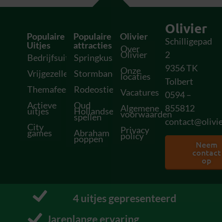
Olivier
Populaire
Populaire
Olivier
Schilligepad
Uitjes
attracties
Over
Olivier
2
Bedrijfsuitjes
Springkussens
9356 TK
Onze
Vrijgezellenfeesten
Stormbanen
locaties
Tolbert
Themafeesten
Rodeostieren
Vacatures
0594 –
Actieve
Oud
Algemene
855812
uitjes
Hollandse
voorwaarden
spellen
contact@olivie
City
Privacy
games
Abraham
policy
poppen
Neem
contact
op
12
 uitjes gepresenteerd