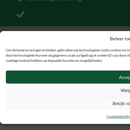
Pakt uit met uitjes
Beheer to
Om de beste ervaringen te bieden, gebruiken wij technologieën zoals cookies om in
deze technologieën kunnen wij gegevens zoals surfgedrag of unieke ID's op deze sit
nadelige invloed hebben op bepaalde functies en mogelijkheden.
Accep
Weig
Bekijk v
Cookiebeleid
Pr