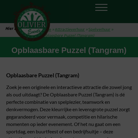
Hier ben je:
Home
»
Attractieverhuur
»
Spelverhuur
»
Opblaasbare Puzzel (Tangram)
Opblaasbare Puzzel (Tangram)
Opblaasbare Puzzel (Tangram)
Zoek je een originele en interactieve attractie die zowel jong
als oud uitdaagt? De Opblaasbare Puzzel (Tangram) is dé
perfecte combinatie van spelplezier, teamwork en
denkvermogen. Deze kleurrijke en levensgrote puzzel zorgt
gegarandeerd voor vermaak, competitie en hilarische
momenten op ieder evenement. Of het nu gaat om een
sportdag, een buurtfeest of een bedrijfsuitje – deze