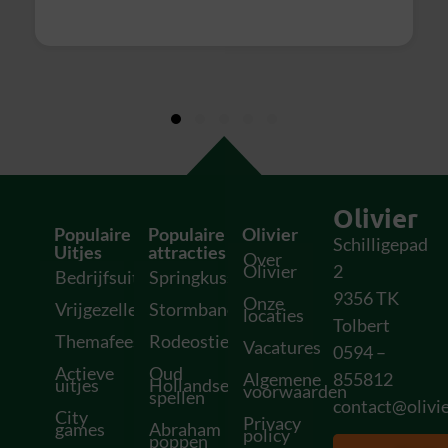
geslaagd uitje en zeker voor herhaling
vatbaar!
Olivier
Populaire
Populaire
Olivier
Schilligepad
Uitjes
attracties
Over
Olivier
2
Bedrijfsuitjes
Springkussens
9356 TK
Onze
Vrijgezellenfeesten
Stormbanen
locaties
Tolbert
Themafeesten
Rodeostieren
Vacatures
0594 –
Actieve
Oud
Algemene
855812
uitjes
Hollandse
voorwaarden
spellen
contact@olivie
City
Privacy
games
Abraham
policy
poppen