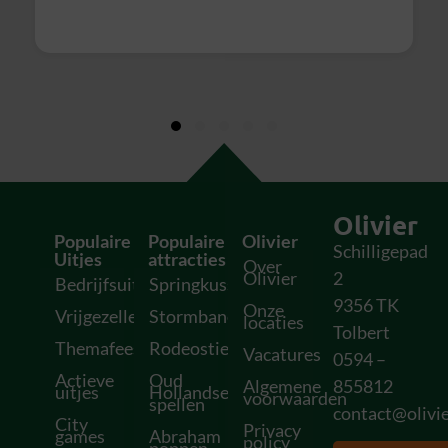
geslaagd uitje en zeker voor herhaling
vatbaar!
Olivier
Populaire
Populaire
Olivier
Schilligepad
Uitjes
attracties
Over
Olivier
2
Bedrijfsuitjes
Springkussens
9356 TK
Onze
Vrijgezellenfeesten
Stormbanen
locaties
Tolbert
Themafeesten
Rodeostieren
Vacatures
0594 –
Actieve
Oud
Algemene
855812
uitjes
Hollandse
voorwaarden
spellen
contact@olivie
City
Privacy
games
Abraham
policy
poppen