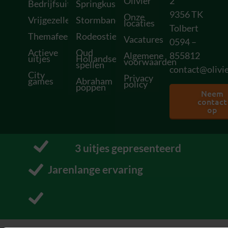
Olivier
2
Bedrijfsuitjes
Springkussens
9356 TK
Onze
Vrijgezellenfeesten
Stormbanen
locaties
Tolbert
Themafeesten
Rodeostieren
Vacatures
0594 –
Actieve
Oud
Algemene
855812
uitjes
Hollandse
voorwaarden
spellen
contact@olivie
City
Privacy
games
Abraham
policy
poppen
Neem
contact
op
10
 uitjes gepresenteerd
Pakt uit met uitjes