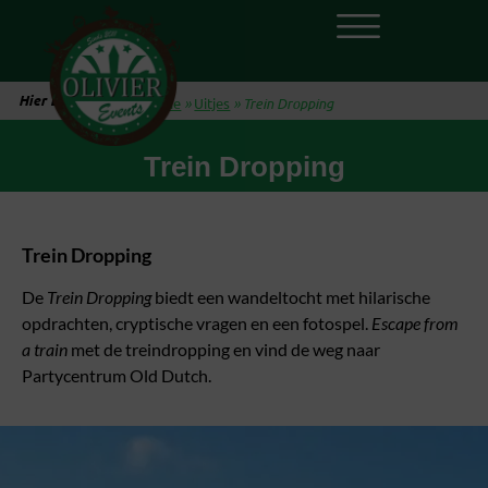
Hier ben je:
Home
»
Uitjes
»
Trein Dropping
Trein Dropping
Trein Dropping
De
Trein Dropping
biedt een wandeltocht met hilarische
opdrachten, cryptische vragen en een fotospel.
Escape from
a train
met de treindropping en vind de weg naar
Partycentrum Old Dutch.