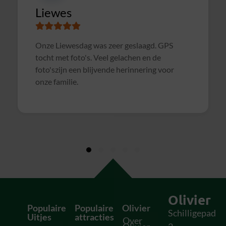
Susanne
Samen met collega's Sterrenslag gedaan.
Alles was goed geregeld, soms wat te druk op
het veld door andere groepen, waardoor het
soms wat rommelig verliep. Maar verder zeer
geslaagd uitje en zeker voor herhaling
vatbaar!
Olivier
Populaire
Populaire
Olivier
Schilligepad
Uitjes
attracties
Over