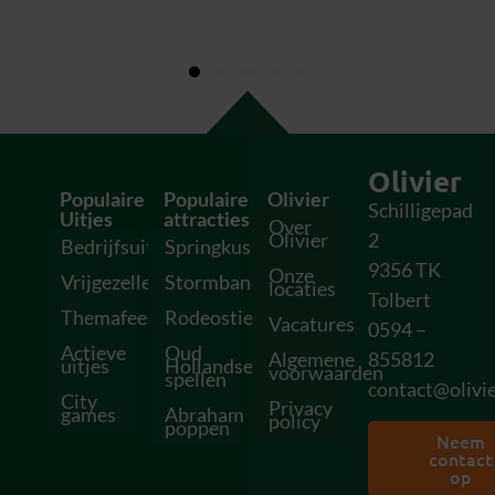
Olivier
Populaire
Populaire
Olivier
Schilligepad
Uitjes
attracties
Over
Olivier
2
Bedrijfsuitjes
Springkussens
9356 TK
Onze
Vrijgezellenfeesten
Stormbanen
locaties
Tolbert
Themafeesten
Rodeostieren
Vacatures
0594 –
Actieve
Oud
Algemene
855812
uitjes
Hollandse
voorwaarden
spellen
contact@olivie
City
Privacy
games
Abraham
policy
poppen
Neem
contact
op