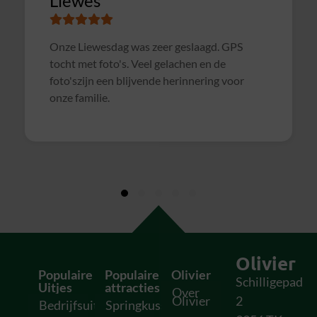
Susanne
Samen met collega's Sterrenslag gedaan.
Alles was goed geregeld, soms wat te druk op
het veld door andere groepen, waardoor het
soms wat rommelig verliep. Maar verder zeer
geslaagd uitje en zeker voor herhaling
vatbaar!
Olivier
Populaire
Populaire
Olivier
Schilligepad
Uitjes
attracties
Over
Olivier
2
Bedrijfsuitjes
Springkussens