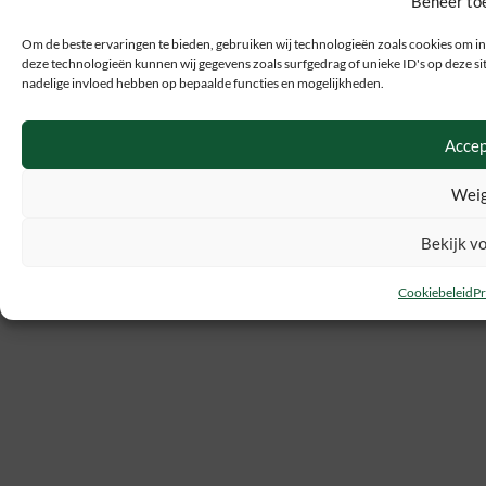
Beheer to
Om de beste ervaringen te bieden, gebruiken wij technologieën zoals cookies om in
deze technologieën kunnen wij gegevens zoals surfgedrag of unieke ID's op deze sit
nadelige invloed hebben op bepaalde functies en mogelijkheden.
Accep
Weig
Bekijk v
Cookiebeleid
Pr