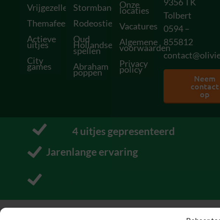
9356 TK
Onze
Vrijgezellenfeesten
Stormbanen
locaties
Tolbert
Themafeesten
Rodeostieren
Vacatures
0594 –
Actieve
Oud
Algemene
855812
uitjes
Hollandse
voorwaarden
spellen
contact@olivie
City
Privacy
games
Abraham
policy
poppen
Neem
contact
op
12
 uitjes gepresenteerd
Pakt uit met uitjes