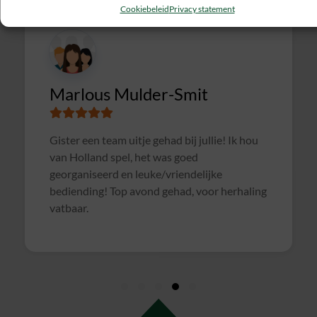
Cookiebeleid
Privacy statement
Marlous Mulder-Smit
Gister een team uitje gehad bij jullie! Ik hou
van Holland spel, het was goed
georganiseerd en leuke/vriendelijke
bediending! Top avond gehad, voor herhaling
vatbaar.