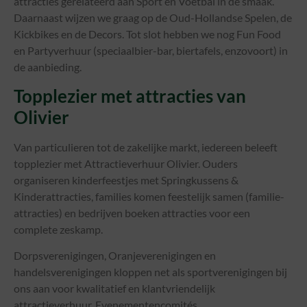
attracties gerelateerd aan Sport en Voetbal in de smaak.
Daarnaast wijzen we graag op de Oud-Hollandse Spelen, de
Kickbikes en de Decors. Tot slot hebben we nog Fun Food
en Partyverhuur (speciaalbier-bar, biertafels, enzovoort) in
de aanbieding.
Topplezier met attracties van
Olivier
Van particulieren tot de zakelijke markt, iedereen beleeft
topplezier met Attractieverhuur Olivier. Ouders
organiseren kinderfeestjes met Springkussens &
Kinderattracties, families komen feestelijk samen (familie-
attracties) en bedrijven boeken attracties voor een
complete zeskamp.
Dorpsverenigingen, Oranjeverenigingen en
handelsverenigingen kloppen net als sportverenigingen bij
ons aan voor kwalitatief en klantvriendelijk
attractieverhuur. Evenementencomités,