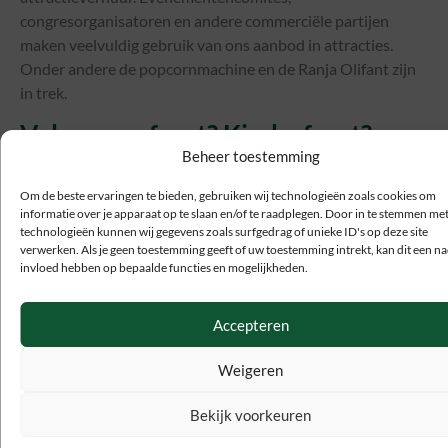
congresorganisatoren en andere commerciële partijen
maken veelvuldig gebruik van ons aanbod in attracties.
Onder andere de popcornmachine en de Ranja Olifant zijn
in trek.
Volwassen feest? Kinderfeest?
Beheer toestemming
Attracties huren!
Om de beste ervaringen te bieden, gebruiken wij technologieën zoals cookies om
Een attractie huren in Nederland begint bij Olivier (
like
informatie over je apparaat op te slaan en/of te raadplegen. Door in te stemmen me
ons
). Attractieverhuur Olivier biedt alle attracties voor een
technologieën kunnen wij gegevens zoals surfgedrag of unieke ID's op deze site
verwerken. Als je geen toestemming geeft of uw toestemming intrekt, kan dit een na
volwassen feest, sweet 16 of kinderfeest. Ook voor zakelijke
invloed hebben op bepaalde functies en mogelijkheden.
organisatoren hebben we alles in huis. De decors
(sneeuwdome, stranddecor, piratendecor, kerstman,
Accepteren
etcetera) zijn bij iedereen populair. Dat geldt eveneens voor
de sfeerfakkels en bierpullen.
Weigeren
Bekijk voorkeuren