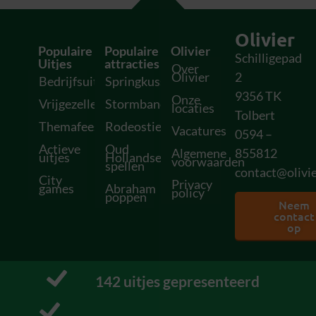
Olivier
Populaire
Populaire
Olivier
Schilligepad
Uitjes
attracties
Over
Olivier
2
Bedrijfsuitjes
Springkussens
9356 TK
Onze
Vrijgezellenfeesten
Stormbanen
locaties
Tolbert
Themafeesten
Rodeostieren
Vacatures
0594 –
Actieve
Oud
Algemene
855812
uitjes
Hollandse
voorwaarden
spellen
contact@olivie
City
Privacy
games
Abraham
policy
poppen
Neem
contact
op
148
 uitjes gepresenteerd