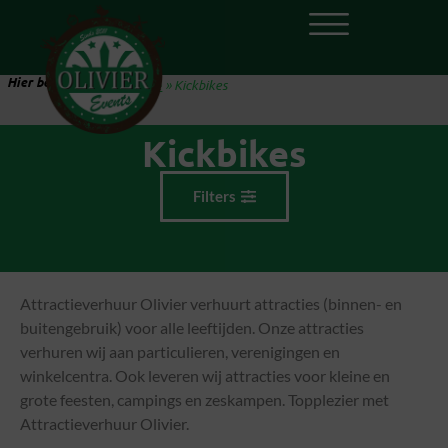
Hier ben je:
Home
»
Kickbikes
Kickbikes
Filters
Attractieverhuur Olivier verhuurt attracties (binnen- en
buitengebruik) voor alle leeftijden. Onze attracties
verhuren wij aan particulieren, verenigingen en
winkelcentra. Ook leveren wij attracties voor kleine en
grote feesten, campings en zeskampen. Topplezier met
Attractieverhuur Olivier.