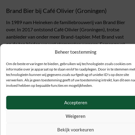
Brand Bier bij Café Olivier (Groningen)
In 1989 nam Heineken de familiebrouwerij van Brand Bier
over. In 2017 ontstond Café Olivier (Groningen), trotse
aanbieder van onder meer Brand-tapbier. Met Brand vast
op de tap bieden we wat stamgasten wensen. Samengevat
is dat een zuiver, uniek en authentiek biertje voor de echte
Beheer toestemming
bierliefhebbers met kennis. Tot snel in Café Olivier.
Om de beste ervaringen te bieden, gebruiken wij technologieën zoals cookies om
informatie over je apparaat op te slaan en/of te raadplegen. Door in te stemmen me
technologieën kunnen wij gegevens zoals surfgedrag of unieke ID's op deze site
verwerken. Als je geen toestemming geeft of uw toestemming intrekt, kan dit een na
invloed hebben op bepaalde functies en mogelijkheden.
Accepteren
Weigeren
Bekijk voorkeuren