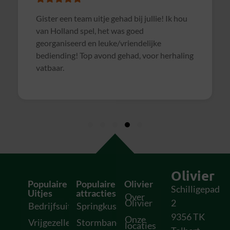
Superleuke en goed verzorgd
ad bij jullie! Ik hou
met een gezellige pubquiz. Een 
as goed
vriendelijke
ehad, voor herhaling
Olivier
Populaire
Populaire
Olivier
Schilligepad
Uitjes
attracties
Over
Olivier
2
Bedrijfsuitjes
Springkussens
9356 TK
Onze
Vrijgezellenfeesten
Stormbanen
locaties