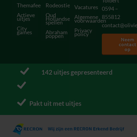
Tolbert
Themafeesten
Rodeostieren
Vacatures
0594 –
Actieve
Oud
Algemene
855812
uitjes
Hollandse
voorwaarden
spellen
contact@olivie
City
Privacy
games
Abraham
policy
poppen
Neem
contact
op
149
 uitjes gepresenteerd
Pakt uit met uitjes