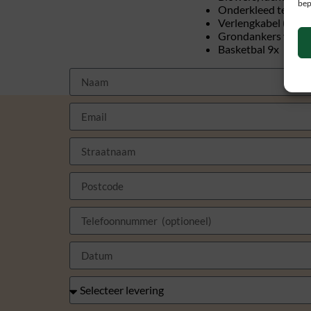
bep
Onderkleed ter be
Verlengkabel (hasp
Grondankers voor v
Basketbal 9x