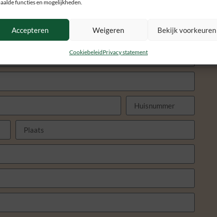
aalde functies en mogelijkheden.
scherming
el, verlengde stroomkabel)
astzetten toestel
Accepteren
Weigeren
Bekijk voorkeuren
Cookiebeleid
Privacy statement