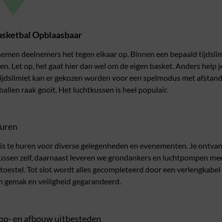
asketbal Opblaasbaar
emen deelnemers het tegen elkaar op. Binnen een bepaald tijdslim
en. Let op, het gaat hier dan wel om de eigen basket. Anders help 
ijdslimiet kan er gekozen worden voor een spelmodus met afstand.
allen raak gooit. Het luchtkussen is heel populair.
huren
s te huren voor diverse gelegenheden en evenementen. Je ontvang
htkussen zelf, daarnaast leveren we grondankers en luchtpompen me
 toestel. Tot slot wordt alles gecompleteerd door een verlengkabel
n gemak en veiligheid gegarandeerd.
op- en afbouw uitbesteden