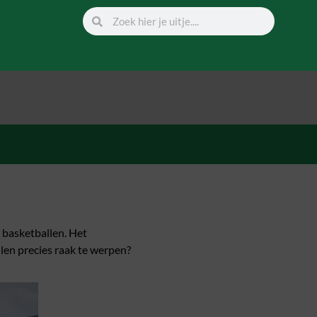
9 basketballen. Het
len precies raak te werpen?