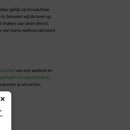
daar gelijk op te wachten.
is, bouwen wij de boel op.
ilt maken van deze dienst.
e van harte welkom als klant
ttracties
van ons aanbod en
spelverhuur assortiment
:
wanneer je attracties
ie
ën