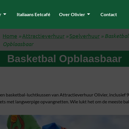
r
Italiaans Eetcafé
Over Olivier
Contact
Home
»
Attractieverhuur
»
Spelverhuur
»
Basketbal
Opblaasbaar
Basketbal Opblaasbaar
en basketbal-luchtkussen van Attractieverhuur Olivier, inclusief 
ets met langwerpige opvangnetten. Wie lukt het om de meeste bal