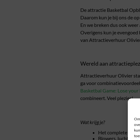
De attractie Basketbal Opbla
Daarom kun je bij ons de op
En we breken dus ook weer al
Overigens kun je evengoed k
van Attractieverhuur Olivi
Wereld aan attractieplez
Attractieverhuur Olivier sta
ga voor combinatievoordeel
Basketbal Game: Lose your 
combineert. Veel plezier!
Om 
Wat krijg je?
ove
kun
Het complete kuss
toe
Blowers, luchtpom