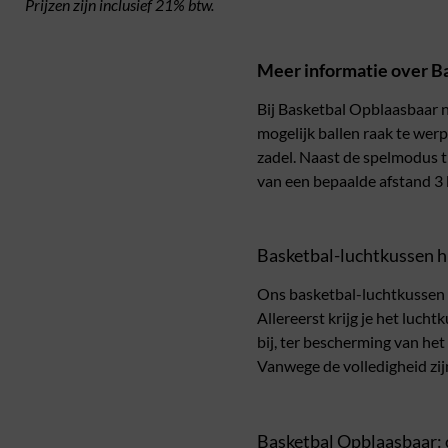
Prijzen zijn inclusief 21% btw.
Meer informatie over B
Bij Basketbal Opblaasbaar n
mogelijk ballen raak te werp
zadel. Naast de spelmodus t
van een bepaalde afstand 3 b
Basketbal-luchtkussen 
Ons basketbal-luchtkussen i
Allereerst krijg je het luc
bij, ter bescherming van het
Vanwege de volledigheid zij
Basketbal Opblaasbaar: 