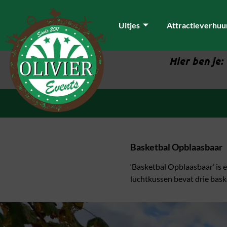
Uitjes
Attractieverhuu
Hier ben je:
Basketbal Opblaasbaar
‘Basketbal Opblaasbaar’ is e
luchtkussen bevat drie bask