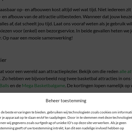
asbaar op- en afbouwen kost altijd wel wat tijd. Niet iedereen zit 
- en afbouw van de attractie uitbesteden. Wanneer dat jouw keuze 
les af, dat scheelt jou tijd. Laat ons vooraf weten als je gebruik w
iezen voor (enkel) een bezorgservice. In beide gevallen heten we j
er. Op naar een mooie samenwerking!
ier
at voor een wereld aan attractieplezier. Bekijk om die reden
alle a
. Zo hebben we bijvoorbeeld nog twee basketbal attracties in ons
Balls
en de
Mega Basketbalgame
. De kortingen lopen namelijk op 
Beheer toestemming
de beste ervaringen te bieden, gebruiken wij technologieën zoals cookies om informat
r je apparaat op te slaan en/of te raadplegen. Door in te stemmen met deze technologie
nen wij gegevens zoals surfgedrag of unieke ID's op deze site verwerken. Als je geen
en
stemming geeft of uw toestemming intrekt, kan dit een nadelige invloed hebben op
pen