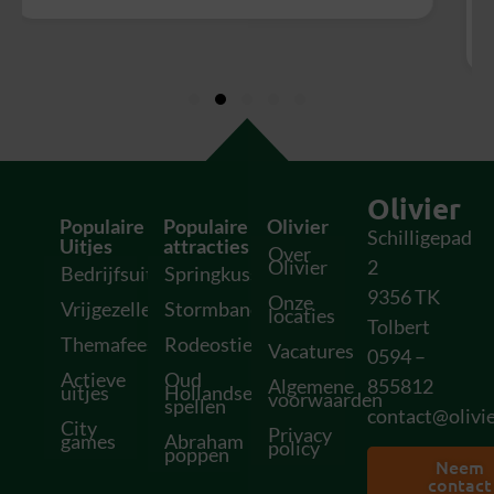
vatbaar!
Olivier
Populaire
Populaire
Olivier
Schilligepad
Uitjes
attracties
Over
Olivier
2
Bedrijfsuitjes
Springkussens
9356 TK
Onze
Vrijgezellenfeesten
Stormbanen
locaties
Tolbert
Themafeesten
Rodeostieren
Vacatures
0594 –
Actieve
Oud
Algemene
855812
uitjes
Hollandse
voorwaarden
spellen
contact@olivie
City
Privacy
games
Abraham
policy
poppen
Neem
contact