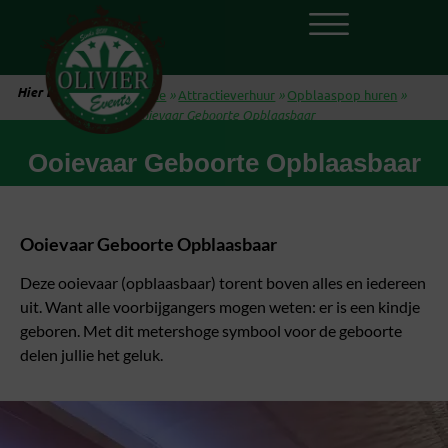
Hier ben je:
Home
»
Attractieverhuur
»
Opblaaspop huren
»
Ooievaar Geboorte Opblaasbaar
Ooievaar Geboorte Opblaasbaar
Ooievaar Geboorte Opblaasbaar
Deze ooievaar (opblaasbaar) torent boven alles en iedereen
uit. Want alle voorbijgangers mogen weten: er is een kindje
geboren. Met dit metershoge symbool voor de geboorte
delen jullie het geluk.