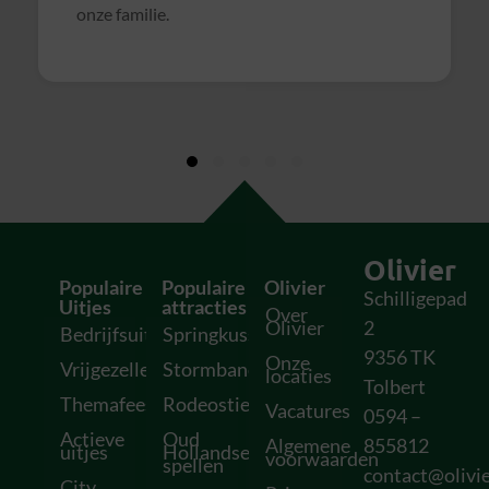
soms wat rommelig verliep. Maar verder zeer
geslaagd uitje en zeker voor herhaling
vatbaar!
Olivier
Populaire
Populaire
Olivier
Schilligepad
Uitjes
attracties
Over
Olivier
2
Bedrijfsuitjes
Springkussens
9356 TK
Onze
Vrijgezellenfeesten
Stormbanen
locaties
Tolbert
Themafeesten
Rodeostieren
Vacatures
0594 –
Actieve
Oud
Algemene
855812
uitjes
Hollandse
voorwaarden
spellen
contact@olivie
City