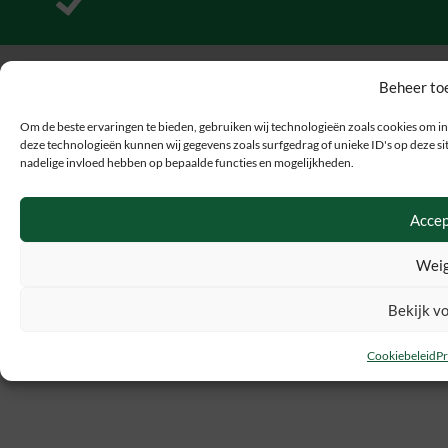
Pakt uit met uitjes
Beheer to
Om de beste ervaringen te bieden, gebruiken wij technologieën zoals cookies om in
deze technologieën kunnen wij gegevens zoals surfgedrag of unieke ID's op deze sit
nadelige invloed hebben op bepaalde functies en mogelijkheden.
Accep
Weig
Bekijk v
Cookiebeleid
Pr