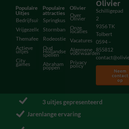
Olivier
Populaire
Populaire
Olivier
Schilligepad
Uitjes
attracties
Over
Olivier
2
Bedrijfsuitjes
Springkussens
9356 TK
Onze
Vrijgezellenfeesten
Stormbanen
locaties
Tolbert
Themafeesten
Rodeostieren
Vacatures
0594 –
Actieve
Oud
Algemene
855812
uitjes
Hollandse
voorwaarden
spellen
contact@olivie
City
Privacy
games
Abraham
policy
poppen
Neem
contact
op
10
 uitjes gepresenteerd