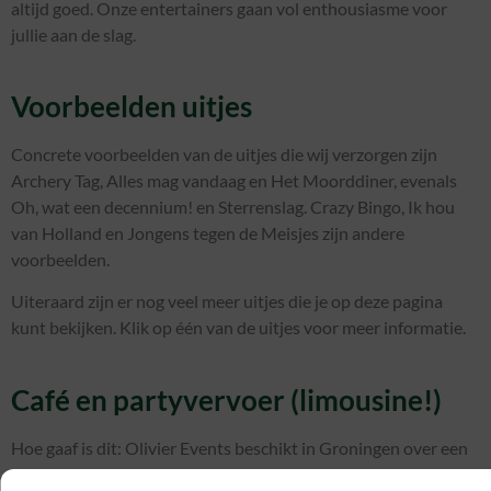
altijd goed. Onze entertainers gaan vol enthousiasme voor
jullie aan de slag.
Voorbeelden uitjes
Concrete voorbeelden van de uitjes die wij verzorgen zijn
Archery Tag, Alles mag vandaag en Het Moorddiner, evenals
Oh, wat een decennium! en Sterrenslag. Crazy Bingo, Ik hou
van Holland en Jongens tegen de Meisjes zijn andere
voorbeelden.
Uiteraard zijn er nog veel meer uitjes die je op deze pagina
kunt bekijken. Klik op één van de uitjes voor meer informatie.
Café en partyvervoer (limousine!)
Hoe gaaf is dit: Olivier Events beschikt in Groningen over een
Internationaal Biercafé. Werp een blik op de Bierkaart en de