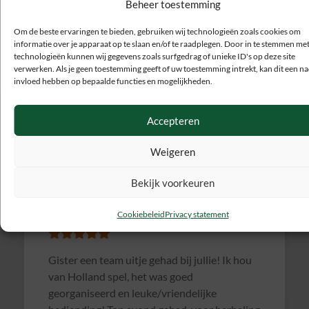
Beheer toestemming
Bierprofielen. Naast dit oergezellige café hebben we ook nog
eens partyvervoer beschikbaar.
Om de beste ervaringen te bieden, gebruiken wij technologieën zoals cookies om
informatie over je apparaat op te slaan en/of te raadplegen. Door in te stemmen me
Ga met jullie groepsuitje op pad in een roze limousine! Dat is
technologieën kunnen wij gegevens zoals surfgedrag of unieke ID's op deze site
nog eens uitpakken.
verwerken. Als je geen toestemming geeft of uw toestemming intrekt, kan dit een na
invloed hebben op bepaalde functies en mogelijkheden.
Accepteren
Weigeren
Bekijk voorkeuren
Marlous Mulder-Smit
Cookiebeleid
Privacy statement
Gister een team uitje gehad bij jullie! Ik hou
van Holland spel, het was goed
georganiseerd en leuke/vriendelijke