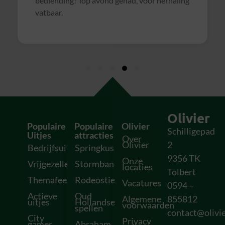
bediending! Top avond gehad, voor herhaling
vatbaar.
Olivier
Populaire
Populaire
Olivier
Schilligepad
Uitjes
attracties
Over
Olivier
2
Bedrijfsuitjes
Springkussens
9356 TK
Onze
Vrijgezellenfeesten
Stormbanen
locaties
Tolbert
Themafeesten
Rodeostieren
Vacatures
0594 –
Actieve
Oud
Algemene
855812
uitjes
Hollandse
voorwaarden
spellen
contact@olivie
City
Privacy
games
Abraham