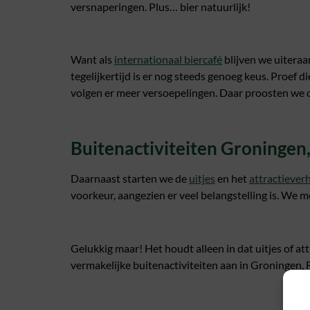
versnaperingen. Plus… bier natuurlijk!
Want als
internationaal biercafé
blijven we uiteraa
tegelijkertijd is er nog steeds genoeg keus. Proef 
volgen er meer versoepelingen. Daar proosten we 
Buitenactiviteiten Groningen,
Daarnaast starten we de
uitjes
en het
attractiever
voorkeur, aangezien er veel belangstelling is. We 
Gelukkig maar! Het houdt alleen in dat uitjes of at
vermakelijke buitenactiviteiten aan in Groningen, F