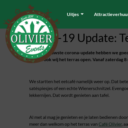
Uitjes
Attractieverhuu
Covid-19 Update: Te
In deze nieuwste corona-update hebben we goed 
gooien ook wij het terras open. Vanaf zaterdag 8 m
We startten het eetcafé namelijk weer op. Dat betek
satéspiesjes of een echte Wienerschnitzel. Evengoed
lekkernijen. Dat wordt genieten aan tafel.
Al met al mag je genieten en je laten bedienen door 
meer dan welkom op het terras van
Café Olivier
, a