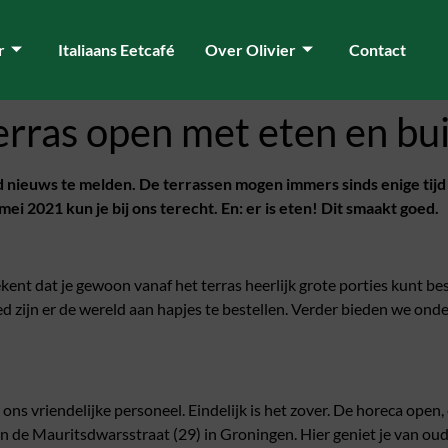
r
Italiaans Eetcafé
Over Olivier
Contact
rras open met eten en bui
nieuws te melden. De terrassen mogen immers sinds enige tijd 
ei 2021 kun je bij ons terecht. En: er is eten! Dit smaakt goed.
ent dat je gewoon vanaf het terras heerlijk grote porties kunt best
 zijn er de wereld aan hapjes te bestellen. Verder bieden we onder 
ons vriendelijke personeel. Eindelijk is het zover. De horeca open, 
an de Mauritsdwarsstraat (29) in Groningen. Hier geniet je van oud