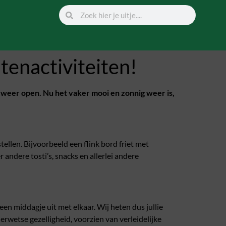
tenactiviteiten!
weer open. Nu het vaker mooi en zonnig weer is,
ellen. Bijvoorbeeld een flink bord friet met
andere tosti’s, snacks en allerlei andere
een middagje uit met elkaar. Wij heten dus jullie
erwetse gezelligheid, voorzien van verleidelijke