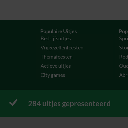
Populaire Uitjes
Popu
Bedrijfsuitjes
Spr
Vrijgezellenfeesten
Sto
Themafeesten
Rod
Actieve uitjes
Oud
City games
Abr
297
 uitjes gepresenteerd