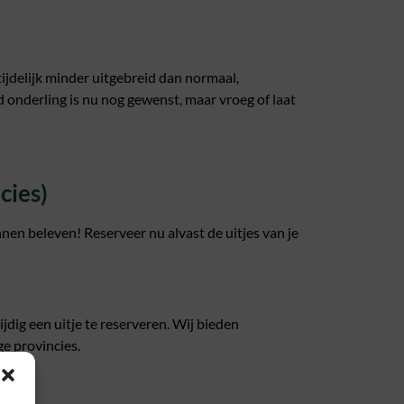
ijdelijk minder uitgebreid dan normaal,
d onderling is nu nog gewenst, maar vroeg of laat
cies)
nnen beleven! Reserveer nu alvast de uitjes van je
jdig een uitje te reserveren. Wij bieden
ge provincies.