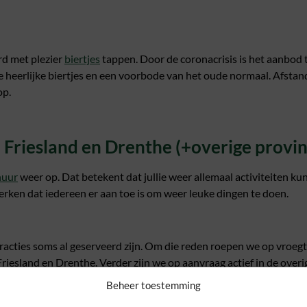
rd met plezier
biertjes
tappen. Door de coronacrisis is het aanbod t
die heerlijke biertjes en een voorbode van het oude normaal. Afstan
op.
 Friesland en Drenthe (+overige provin
huur
weer op. Dat betekent dat jullie weer allemaal activiteiten ku
merken dat iedereen er aan toe is om weer leuke dingen te doen.
tracties soms al geserveerd zijn. Om die reden roepen we op vroegti
riesland en Drenthe. Verder zijn we op aanvraag actief in de overi
Beheer toestemming