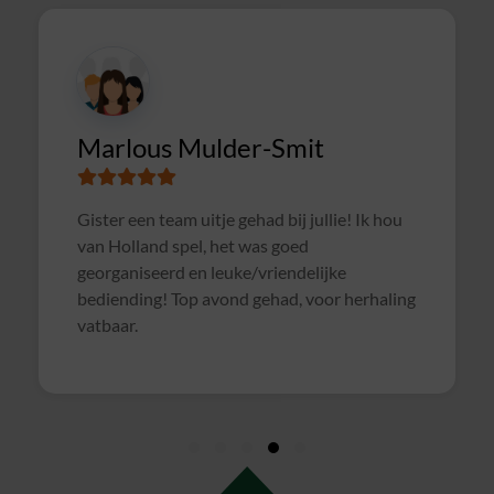
CIMSOLUTIONS
Superleuke en goed verzorgde avond gehad
u
met een gezellige pubquiz. Een dikke 10 :).
ing