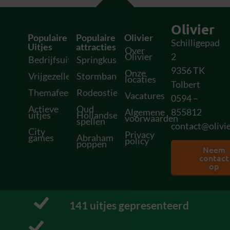
Olivier
Populaire
Populaire
Olivier
Schilligepad
Uitjes
attracties
Over
Olivier
2
Bedrijfsuitjes
Springkussens
9356 TK
Onze
Vrijgezellenfeesten
Stormbanen
locaties
Tolbert
Themafeesten
Rodeostieren
Vacatures
0594 –
Actieve
Oud
Algemene
855812
uitjes
Hollandse
voorwaarden
spellen
contact@olivie
City
Privacy
games
Abraham
policy
poppen
Neem
contact
op
153
 uitjes gepresenteerd
P