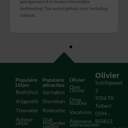
georganiseerd en leuke/vriendelijke
bediending! Top avond gehad, voor herhaling
vatbaar.
Olivier
Populaire
Populaire
Olivier
Schilligepad
Uitjes
attracties
Over
Olivier
2
Bedrijfsuitjes
Springkussens
9356 TK
Onze
Vrijgezellenfeesten
Stormbanen
locaties
Tolbert
Themafeesten
Rodeostieren
Vacatures
0594 –
Actieve
Oud
Algemene
855812
uitjes
Hollandse
voorwaarden
spellen