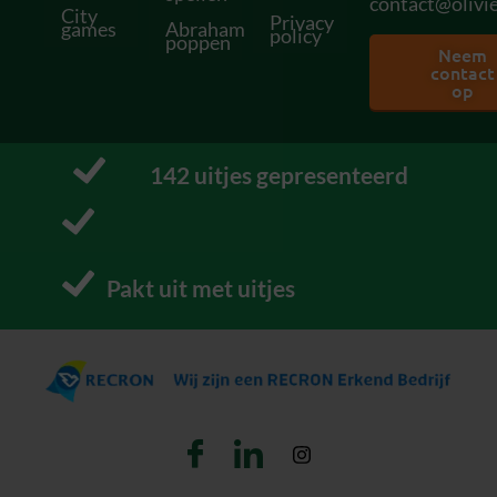
contact@olivie
City
Privacy
games
Abraham
policy
poppen
Neem
contact
op
152
 uitjes gepresenteerd
P
Pakt uit met uitjes