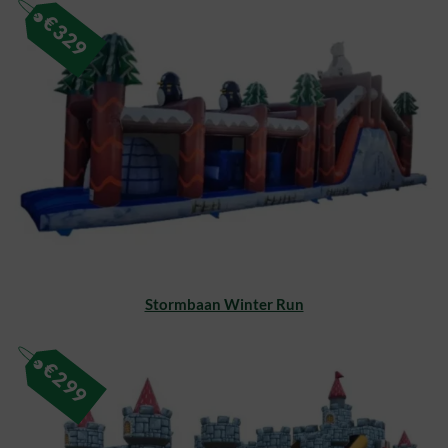
€
329
Stormbaan Winter Run
€
299